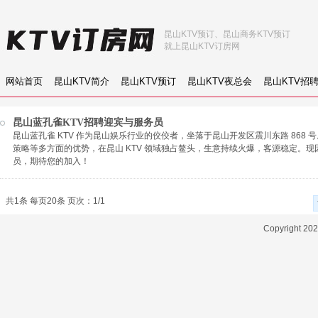
昆山KTV预订、昆山商务KTV预订
就上昆山KTV订房网
网站首页
昆山KTV简介
昆山KTV预订
昆山KTV夜总会
昆山KTV招
昆山蓝孔雀KTV招聘迎宾与服务员
昆山蓝孔雀 KTV 作为昆山娱乐行业的佼佼者，坐落于昆山开发区震川东路 868
策略等多方面的优势，在昆山 KTV 领域独占鳌头，生意持续火爆，客源稳定。
员，期待您的加入！
共1条 每页20条 页次：1/1
Copyright 2