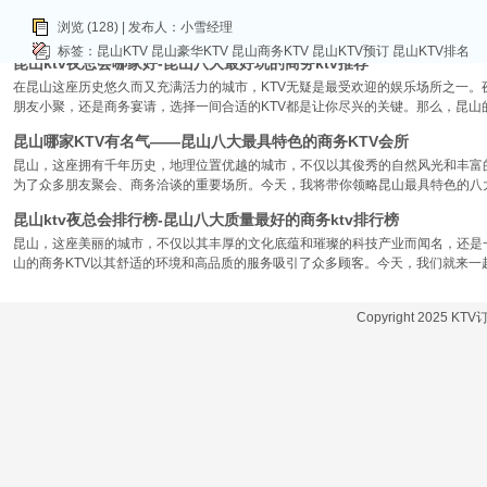
律。和其他城市一样，昆山的KTV也有高低之分，而高端KTV以其绝佳的环境、
浏览 (128) | 发布人：小雪经理
KTV排名，带你领略一下这其中的魅力！
标签：
昆山KTV
昆山豪华KTV
昆山商务KTV
昆山KTV预订
昆山KTV排名
昆山ktv夜总会哪家好-昆山八大最好玩的商务ktv推荐
在昆山这座历史悠久而又充满活力的城市，KTV无疑是最受欢迎的娱乐场所之一。
朋友小聚，还是商务宴请，选择一间合适的KTV都是让你尽兴的关键。那么，昆山
昆山哪家KTV有名气——昆山八大最具特色的商务KTV会所
昆山，这座拥有千年历史，地理位置优越的城市，不仅以其俊秀的自然风光和丰富
为了众多朋友聚会、商务洽谈的重要场所。今天，我将带你领略昆山最具特色的八大
昆山ktv夜总会排行榜-昆山八大质量最好的商务ktv排行榜
昆山，这座美丽的城市，不仅以其丰厚的文化底蕴和璀璨的科技产业而闻名，还是
山的商务KTV以其舒适的环境和高品质的服务吸引了众多顾客。今天，我们就来一
Copyright 2025 KT