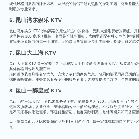
现代风格到复古的怀旧风格，从浪漫的情侣主题到热闹的派对主题，这里都能为
唱歌的专业需求。
6. 昆山湾东娱乐 KTV
昆山湾东娱乐 KTV 以纯高端的定位和适中的价格，受到大量消费者的青睐。
这里拥有 360 度环形屏幕，桌面是可触控面板，房间里还配有独立声光电控
够完美还原歌曲的每一个细节。无论是商务宴请还是朋友聚会，都能让顾客感
7. 昆山大上海 KTV
昆山大上海 KTV 是一家专门为上流成功人士打造的高级商务 KTV。从装
具体价格因包厢类型而异。
相关推荐
店内整体装修风格奢华大气，充满了浓郁的商务气息。包厢内部采用高品质的
撼的视听效果。服务团队具备专业的服务素养，为顾客提供全方位、个性化的
昆山ktv夜场哪里好玩-昆山八大便宜好玩的商务ktv会所排名
8. 昆山一醉皇冠 KTV
昆山天外天KTV以其优雅的环境和周到的服务著称。这里不仅拥有现代的音响设
响，给你带来无与伦比的视听享受。这里还提供多种酒水和小吃，确保你和朋友的
昆山一醉皇冠 KTV 一直以来都备受赞誉。消费参考为 980 元容纳 8 人（4 男 4 女），
昆山ktv哪个比较好-昆山八大比较好的ktv娱乐会所推荐
这里装潢奢华，设备齐全，秉承着顾客至上的经营理念。不仅服务质量到位，
足不同顾客的唱歌需求。环境优雅舒适，包厢宽敞明亮，是休闲娱乐和商务应
昆山，一座充满活力与魅力的城市，以其丰富的美食、独特的文化和而闻名。如果你
让我们一起来看看，昆山有哪些比较好的KTV娱乐会所，给你带来无与伦比的唱歌
以上就是昆山八大比较豪华的商务 KTV 排名介绍。每一家都有其独特的魅
光。
昆山市区周边有哪些好玩的ktv-昆山五大高端ktv排名
昆山位于江苏省苏州市，是一个经济蓬勃发展的城市，不仅在商业、旅游等方面表