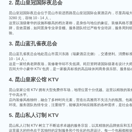
2. 昆山皇冠国际夜总会
昆山皇冠国际夜总会位于昆山市前进西路昆山皇冠国际会展酒店内，尽显高端大气。消费情况为
3280 元，容纳 10 - 14 人 。
这里以顶级奢华的设施和极高的档次著称，是身份与地位的象征。装修风格尽
牌，音效震撼，如同置身专业录音棚。服务团队经过严格专业培训，服务周到
验。
3. 昆山蓝孔雀夜总会
昆山蓝孔雀夜总会地处昆山市震川东路（瑞豪酒店北侧），交通便利。消费标准为小房低消 10
10 - 14 人 。
这是一家经典老牌夜场，装修奢华却不失低调。耗巨资聘请国际级著名设计大
百间大中小豪华 KTV 包房，是一家极具标准的高品味休闲商务俱乐部。服务
4. 昆山皇家公馆 KTV
昆山皇家公馆 KTV 拥有大型免费停车场，地理位置十分优越。这里以精致
于中高水平。
店内装修风格独特，融合了多种时尚元素，营造出高雅而不失活力的氛围。包
环境。服务团队热情专业，注重细节，能够及时响应顾客的各种需求，是社会
5. 昆山私人订制 KTV
昆山私人订制 KTV 树立了不断追求卓越的服务宗旨，以其精致的品牌效应和
这里最大的特色在于其独特的定制服务和个性化的包房设计。每一个包厢都根