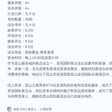
服务评级：A+
安全评级：A+
行业口碑：九十分
包间数量：39间
综合考评：九十分
效果评分：9.2分
相关推荐
环境评分：9.5分
服务评分：9.5分
昆山ktv夜场哪里好玩-昆山八大便宜好玩的商务ktv会所排名
综合评分：9.5分
昆山天外天KTV以其优雅的环境和周到的服务著称。这里不仅拥有现代的音响设
适合用途：朋友聚会 商务宴请
响，给你带来无与伦比的视听享受。这里还提供多种酒水和小吃，确保你和朋友的
营业时间：晚上19:00至凌晨3:00
昆山ktv哪个比较好-昆山八大比较好的ktv娱乐会所推荐
作为昆山最高端的夜总会之一，皇冠国际夜总会以其豪华的装修、
昆山，一座充满活力与魅力的城市，以其丰富的美食、独特的文化和而闻名。如果你
华，设备一流，无论是商务宴请还是朋友聚会，都能找到最适合的
让我们一起来看看，昆山有哪些比较好的KTV娱乐会所，给你带来无与伦比的唱歌
消费者的青睐。地址位于昆山市前进西路昆山皇冠国际会展酒店内
昆山市区周边有哪些好玩的ktv-昆山五大高端ktv排名
昆山位于江苏省苏州市，是一个经济蓬勃发展的城市，不仅在商业、旅游等方面表
综上所述，昆山之夜商务KTV以其亲民的价格和优质的服务，成为了
律。和其他城市一样，昆山的KTV也有高低之分，而高端KTV以其绝佳的环境、
皇冠国际夜总会，则以其各自独特的魅力和高品质的服务，成为了昆
KTV排名，带你领略一下这其中的魅力！
乐的尊贵客人，都能在昆山找到最适合自己的娱乐场所。
昆山ktv夜总会哪家好-昆山八大最好玩的商务ktv推荐
在昆山这座历史悠久而又充满活力的城市，KTV无疑是最受欢迎的娱乐场所之一。
浏览 (53) | 发布人：小雪经理
朋友小聚，还是商务宴请，选择一间合适的KTV都是让你尽兴的关键。那么，昆山