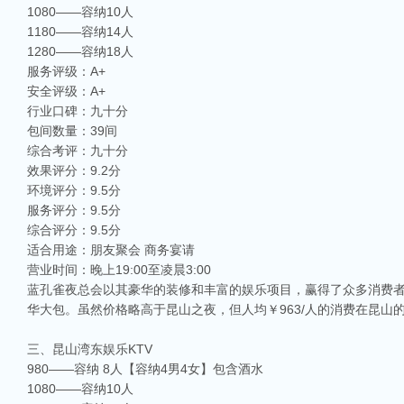
1080——容纳10人
1180——容纳14人
1280——容纳18人
服务评级：A+
安全评级：A+
行业口碑：九十分
包间数量：39间
综合考评：九十分
效果评分：9.2分
环境评分：9.5分
服务评分：9.5分
综合评分：9.5分
适合用途：朋友聚会 商务宴请
营业时间：晚上19:00至凌晨3:00
蓝孔雀夜总会以其豪华的装修和丰富的娱乐项目，赢得了众多消费
华大包。虽然价格略高于昆山之夜，但人均￥963/人的消费在昆山
三、昆山湾东娱乐KTV
980——容纳 8人【容纳4男4女】包含酒水
1080——容纳10人