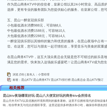
作为昆山商务KTV中的佼佼者，皇家公馆以其24小时营业、高品
选择，更有专业的服务团队为您提供贴心的服务。在皇家公馆，您
五、昆山一醉皇冠俱乐部
小包最低酒水消费988元，可容纳8人
中包最低酒水消费1588元，可容纳10人
大包最低酒水消费2288元，可容纳14人
一醉皇冠俱乐部以其独特的魅力和优质的服务，在昆山夜场中占有
尝。在这里，您可以与朋友一起尽情狂欢，享受音乐与美食的双重
在昆山商务KTV中，这五大顶尖夜总会无疑是您不可错过的娱乐圣
满足您的需求。快来加入这场娱乐盛宴吧！让昆山商务KTV成为您
浏览 (59) | 发布人：小雪经理
标签：
昆山KTV
昆山商务KTV
昆山KTV排行榜
昆山夜总会
昆山KTV预订
相关推荐
昆山ktv夜场哪里好玩-昆山八大便宜好玩的商务ktv会所排名
昆山天外天KTV以其优雅的环境和周到的服务著称。这里不仅拥有现代的音响设
响，给你带来无与伦比的视听享受。这里还提供多种酒水和小吃，确保你和朋友的