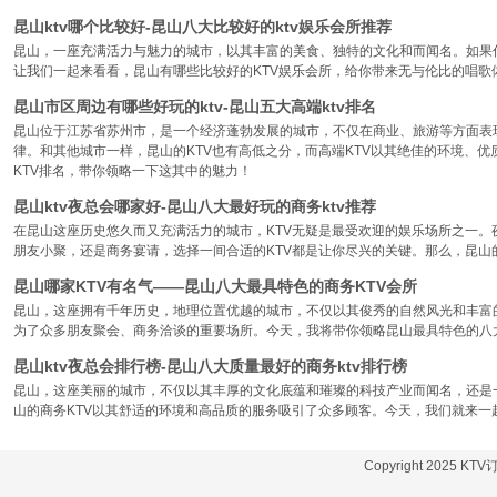
昆山ktv哪个比较好-昆山八大比较好的ktv娱乐会所推荐
昆山，一座充满活力与魅力的城市，以其丰富的美食、独特的文化和而闻名。如果你
让我们一起来看看，昆山有哪些比较好的KTV娱乐会所，给你带来无与伦比的唱歌
昆山市区周边有哪些好玩的ktv-昆山五大高端ktv排名
昆山位于江苏省苏州市，是一个经济蓬勃发展的城市，不仅在商业、旅游等方面表
律。和其他城市一样，昆山的KTV也有高低之分，而高端KTV以其绝佳的环境、
KTV排名，带你领略一下这其中的魅力！
昆山ktv夜总会哪家好-昆山八大最好玩的商务ktv推荐
在昆山这座历史悠久而又充满活力的城市，KTV无疑是最受欢迎的娱乐场所之一。
朋友小聚，还是商务宴请，选择一间合适的KTV都是让你尽兴的关键。那么，昆山
昆山哪家KTV有名气——昆山八大最具特色的商务KTV会所
昆山，这座拥有千年历史，地理位置优越的城市，不仅以其俊秀的自然风光和丰富
为了众多朋友聚会、商务洽谈的重要场所。今天，我将带你领略昆山最具特色的八大
昆山ktv夜总会排行榜-昆山八大质量最好的商务ktv排行榜
昆山，这座美丽的城市，不仅以其丰厚的文化底蕴和璀璨的科技产业而闻名，还是
山的商务KTV以其舒适的环境和高品质的服务吸引了众多顾客。今天，我们就来一
Copyright 2025 KT