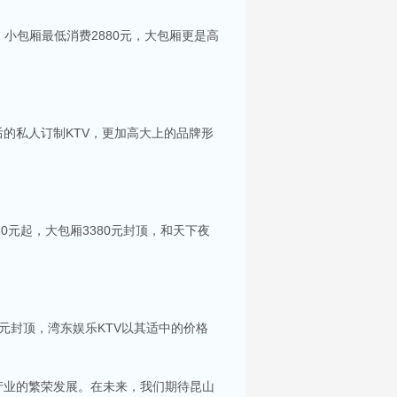
小包厢最低消费2880元，大包厢更是高
的私人订制KTV，更加高大上的品牌形
元起，大包厢3380元封顶，和天下夜
你服务。每间包房都配备了大屏幕投影及高质量音
0元封顶，湾东娱乐KTV以其适中的价格
选择。在昆山，有许多高端KTV会所可供选择，
产业的繁荣发展。在未来，我们期待昆山