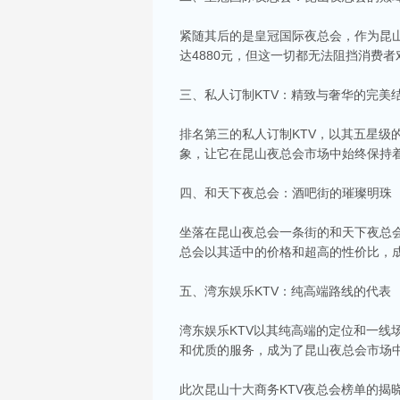
紧随其后的是皇冠国际夜总会，作为昆山
达4880元，但这一切都无法阻挡消费
三、私人订制KTV：精致与奢华的完美
排名第三的私人订制KTV，以其五星级
象，让它在昆山夜总会市场中始终保持着领
四、和天下夜总会：酒吧街的璀璨明珠
坐落在昆山夜总会一条街的和天下夜总会
相关推荐
总会以其适中的价格和超高的性价比，
昆山ktv夜场哪里好玩-昆山八大便宜好玩的
五、湾东娱乐KTV：纯高端路线的代表
昆山天外天KTV以其优雅的环境和周到的服务著
响，给你带来无与伦比的视听享受。这里还提供多
湾东娱乐KTV以其纯高端的定位和一线场
昆山ktv哪个比较好-昆山八大比较好的kt
和优质的服务，成为了昆山夜总会市场
昆山，一座充满活力与魅力的城市，以其丰富的美
让我们一起来看看，昆山有哪些比较好的KTV娱
此次昆山十大商务KTV夜总会榜单的