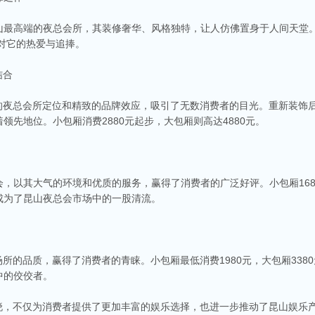
最高端的夜总会所，其装修奢华、风格独特，让人仿佛置身于人间天堂。
者对它的热爱与追捧。
结合
的夜总会所定位和精致的品牌效应，吸引了无数消费者的目光。重新装饰后
先地位。小包厢消费2880元起步，大包厢则高达4880元。
，以其大气的环境和优质的服务，赢得了消费者的广泛好评。小包厢1680
成为了昆山夜总会市场中的一股清流。
商务ktv会所排名
称。这里不仅拥有现代的音响设备和豪华的装修，还有专业的调酒师和服务人员全程为
种酒水和小吃，确保你和朋友的聚会充满乐趣。
所的品质，赢得了消费者的青睐。小包厢最低消费1980元，大包厢338
v娱乐会所推荐
中的佼佼者。
食、独特的文化和而闻名。如果你想要体验一场嗨翻天的夜晚，KTV绝对是不可或缺的
乐会所，给你带来无与伦比的唱歌体验。
揭晓，不仅为消费者提供了更加丰富的娱乐选择，也进一步推动了昆山娱乐