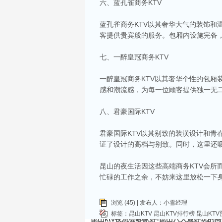
六、蓝孔雀商务KTV
蓝孔雀商务KTV以其奢华大气的装饰
客提供贵宾般的服务。包厢内设施完备
七、一醉皇冠商务KTV
一醉皇冠商务KTV以其奢华个性的包
相关推荐
感和潮流感，为每一位顾客提供独一无
昆山ktv夜场哪里好玩-昆山八大便宜好玩的
八、君豪国际KTV
昆山天外天KTV以其优雅的环境和周到的服务著
响，给你带来无与伦比的视听享受。这里还提供多
君豪国际KTV以其别致的装潢设计和
昆山ktv哪个比较好-昆山八大比较好的kt
证了设计的高档与别致。同时，这里还
昆山，一座充满活力与魅力的城市，以其丰富的美
让我们一起来看看，昆山有哪些比较好的KTV娱
昆山的夜生活因这些高端商务KTV会所
昆山市区周边有哪些好玩的ktv-昆山五大高
忙碌的工作之余，不妨来这里放松一下
昆山位于江苏省苏州市，是一个经济蓬勃发展的城
律。和其他城市一样，昆山的KTV也有高低之分
浏览 (45) | 发布人：小雪经理
KTV排名，带你领略一下这其中的魅力！
标签：
昆山KTV
昆山KTV排行榜
昆山KTV
昆山ktv夜总会哪家好-昆山八大最好玩的商