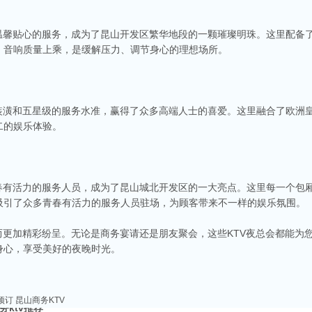
和温馨贴心的服务，成为了昆山开发区繁华地段的一颗璀璨明珠。这里配备
，音响质量上乘，是缓解压力、调节身心的理想场所。
厢装潢和五星级的服务水准，赢得了众多高端人士的喜爱。这里融合了欧洲
二的娱乐体验。
商务ktv会所排名
称。这里不仅拥有现代的音响设备和豪华的装修，还有专业的调酒师和服务人员全程为
种酒水和小吃，确保你和朋友的聚会充满乐趣。
青春有活力的服务人员，成为了昆山城北开发区的一大亮点。这里每一个包
v娱乐会所推荐
吸引了众多青春有活力的服务人员驻场，为顾客带来不一样的娱乐氛围。
食、独特的文化和而闻名。如果你想要体验一场嗨翻天的夜晚，KTV绝对是不可或缺的
乐会所，给你带来无与伦比的唱歌体验。
而更加精彩纷呈。无论是商务宴请还是朋友聚会，这些KTV夜总会都能为
端ktv排名
身心，享受美好的夜晚时光。
市，不仅在商业、旅游等方面表现出色，还有着丰富的。夜晚的昆山市区总是灯火辉煌
，而高端KTV以其绝佳的环境、优质的服务和顶尖的音响设备吸引了不少年轻人和商务
预订
昆山商务KTV
务ktv推荐