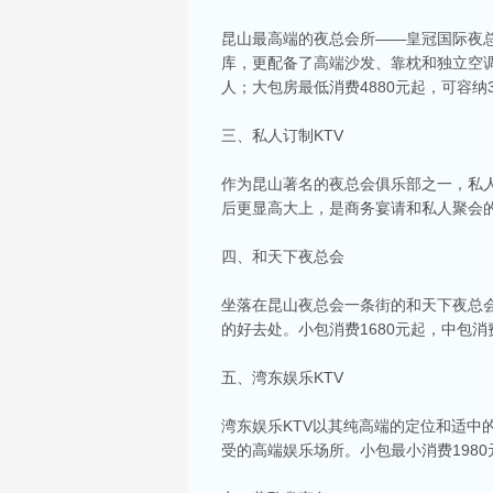
昆山最高端的夜总会所——皇冠国际夜
库，更配备了高端沙发、靠枕和独立空调，
人；大包房最低消费4880元起，可容纳
三、私人订制KTV
作为昆山著名的夜总会俱乐部之一，私
后更显高大上，是商务宴请和私人聚会的理
四、和天下夜总会
坐落在昆山夜总会一条街的和天下夜总
的好去处。小包消费1680元起，中包消费
五、湾东娱乐KTV
湾东娱乐KTV以其纯高端的定位和适
受的高端娱乐场所。小包最小消费1980