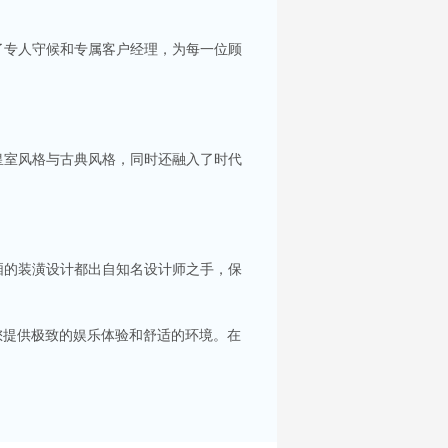
了专人守候和专属客户经理，为每一位顾
皇室风格与古典风格，同时还融入了时代
你服务。每间包房都配备了大屏幕投影及高质量音
厢的装潢设计都出自知名设计师之手，保
选择。在昆山，有许多高端KTV会所可供选择，
您提供极致的娱乐体验和舒适的环境。在
，KTV的热潮更是成为了这个城市夜晚的主旋
人士。接下来，就让我为大家揭晓昆山五大高端