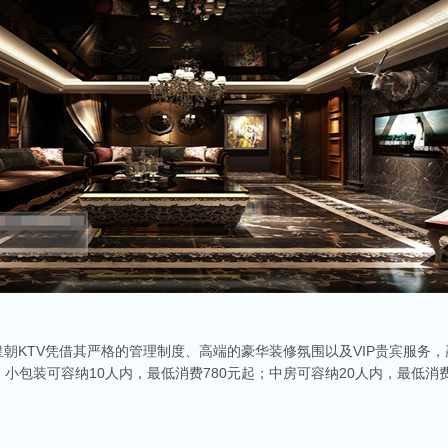
皇朝KTV凭借其严格的管理制度、高端的豪华装修氛围以及VIP贵宾服务
包装可容纳10人内，最低消费780元起；中房可容纳20人内，最低消费