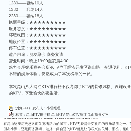
1280——容纳10人
1380——容纳14人
2280——容纳18人
艳丽星级：★★★★★★★★★
服务态度：★★★★★★★★★
环境氛围：★★★★★★★★★
相关推荐
地段位置：★★★★★★★★★
停车位置：★★★★★★★★★
昆山ktv夜场哪里好玩-昆山八大便宜好玩的商务ktv会所排名
适合用途：朋友聚会 商务宴请
昆山天外天KTV以其优雅的环境和周到的服务著称。这里不仅拥有现代的音响设
响，给你带来无与伦比的视听享受。这里还提供多种酒水和小吃，确保你和朋友的
营业时间：晚上19:00至凌晨4:00
魅力金座娱乐商务会所·KTV位于经济开发区衡山路，交通便利。K
昆山ktv哪个比较好-昆山八大比较好的ktv娱乐会所推荐
不错的娱乐体验，仍然成为了本次榜单的一员。
昆山，一座充满活力与魅力的城市，以其丰富的美食、独特的文化和而闻名。如果你
让我们一起来看看，昆山有哪些比较好的KTV娱乐会所，给你带来无与伦比的唱歌
本次昆山八大网红KTV排行榜不仅考虑了KTV的装修风格、设施
昆山市区周边有哪些好玩的ktv-昆山五大高端ktv排名
的KTV，享受愉快的夜生活。
昆山位于江苏省苏州市，是一个经济蓬勃发展的城市，不仅在商业、旅游等方面表
律。和其他城市一样，昆山的KTV也有高低之分，而高端KTV以其绝佳的环境、
KTV排名，带你领略一下这其中的魅力！
浏览 (41) | 发布人：小雪经理
标签：
昆山KTV排行榜
昆山KTV
昆山KTV预订
昆山商务KTV
昆山ktv夜总会哪家好-昆山八大最好玩的商务ktv推荐
在昆山这座历史悠久而又充满活力的城市，KTV无疑是最受欢迎的娱乐场所之一。
朋友小聚，还是商务宴请，选择一间合适的KTV都是让你尽兴的关键。那么，昆山