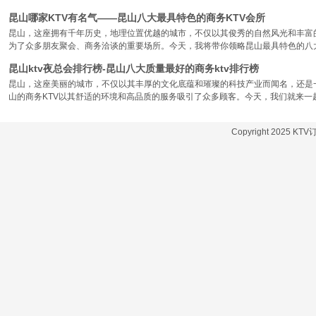
昆山哪家KTV有名气——昆山八大最具特色的商务KTV会所
昆山，这座拥有千年历史，地理位置优越的城市，不仅以其俊秀的自然风光和丰富
为了众多朋友聚会、商务洽谈的重要场所。今天，我将带你领略昆山最具特色的八大
昆山ktv夜总会排行榜-昆山八大质量最好的商务ktv排行榜
昆山，这座美丽的城市，不仅以其丰厚的文化底蕴和璀璨的科技产业而闻名，还是
山的商务KTV以其舒适的环境和高品质的服务吸引了众多顾客。今天，我们就来一
Copyright 2025 KT