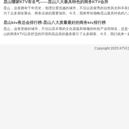
昆山哪家KTV有名气——昆山八大最具特色的商务KTV会所
昆山，这座拥有千年历史，地理位置优越的城市，不仅以其俊秀的自然风光和丰富
为了众多朋友聚会、商务洽谈的重要场所。今天，我将带你领略昆山最具特色的八大
昆山ktv夜总会排行榜-昆山八大质量最好的商务ktv排行榜
昆山，这座美丽的城市，不仅以其丰厚的文化底蕴和璀璨的科技产业而闻名，还是
山的商务KTV以其舒适的环境和高品质的服务吸引了众多顾客。今天，我们就来一
Copyright 2025 KT