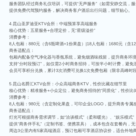
服务团队经过商务礼仪培训，可提供“无声服务”（如需安静交流，
提供免费代驾预约服务，解决商务客户酒后出行问题，细节贴心。
4.昆山圣罗迪亚KTV会所：中端预算享高端服务
核心优势：五星服务+合理定价，无“星级溢价”
消费参考：
8人包厢：880元（含6瓶啤酒+1份果盘）|18人包厢：1680元（含1
商务适配点：
包厢内配备空气净化器与香氛系统，避免烟酒味残留，提升商务环
支持“分时段预订”，如仅需2小时商务招待，可按半小时计费，避免
会员可享积分兑换，累计3次消费可兑换1次免费包厢（限非高峰时
5.昆山名爵汇KTV会所：小众高端商务KTV，性价比藏在细节里
核心优势：精准服务+小众定位，避免商务招待的“同质化”，性价比体
消费参考：
8人包厢：980元（含定制化果盘，可印企业LOGO，提升商务专属
商务适配点：
灯光可根据商务需求调节，如“洽谈模式”（柔和暖光）、“娱乐模式
提供“商务伴手礼”（定制书签、便携茶具），成本包含在套餐内，
周边3公里内有5家高端酒店，预订包厢可享酒店协议价，适合外地