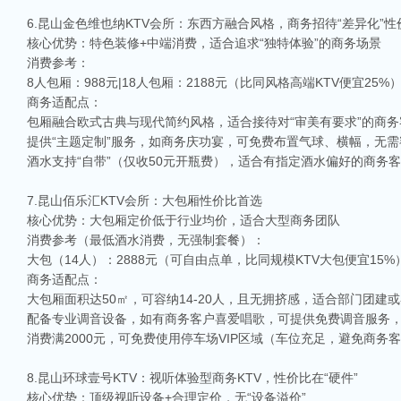
6.昆山金色维也纳KTV会所：东西方融合风格，商务招待“差异化”性
核心优势：特色装修+中端消费，适合追求“独特体验”的商务场景
消费参考：
8人包厢：988元|18人包厢：2188元（比同风格高端KTV便宜25%
商务适配点：
包厢融合欧式古典与现代简约风格，适合接待对“审美有要求”的商
提供“主题定制”服务，如商务庆功宴，可免费布置气球、横幅，无
酒水支持“自带”（仅收50元开瓶费），适合有指定酒水偏好的商务
7.昆山佰乐汇KTV会所：大包厢性价比首选
核心优势：大包厢定价低于行业均价，适合大型商务团队
消费参考（最低酒水消费，无强制套餐）：
大包（14人）：2888元（可自由点单，比同规模KTV大包便宜15%
商务适配点：
大包厢面积达50㎡，可容纳14-20人，且无拥挤感，适合部门团建
配备专业调音设备，如有商务客户喜爱唱歌，可提供免费调音服务
消费满2000元，可免费使用停车场VIP区域（车位充足，避免商务
8.昆山环球壹号KTV：视听体验型商务KTV，性价比在“硬件”
核心优势：顶级视听设备+合理定价，无“设备溢价”