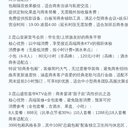
包厢隔音效果极佳，适合商务洽谈与私密交流；
提供定制化果盘与商务简餐，无需额外加收服务费；
免费提供投影设备、白板等商务辅助工具，满足小型商务会议+娱乐
营业时间：19:00-凌晨4:00（延长时段无需加费，适合加班后商务
2.昆山皇家壹号会所：学生党/上班族友好的商务平替
核心优势：以中端消费，享受接近高端商务KTV的视听体验
消费参考（无最低消费，按小时计费+酒水单点）：
小包（6-8人）：80元/小时（非高峰），120元/小时（高峰）；酒水
商务适配点：
特设“轻商务包厢”，装修简约大气，无过度奢华装饰，避免商务招待的
曲库更新速度快，涵盖商务客户喜爱的经典老歌与流行金曲，适配
周末提前2小时预订，可享8折优惠，适合中小型商务团队高频次聚
3.昆山盛世嘉华KTV会所：商务宴请“面子款”高性价比之选
核心优势：高端装修+全包套餐，避免隐形消费，预算可控
消费参考（全包套餐，含酒水、果盘、小吃）：
8人套餐：888元（比单点节省30%）|10人套餐：1288元|18人套餐：
商务适配点：
39间包厢风格各异，其中10间“总裁包厢”配备独立卫生间与休息区