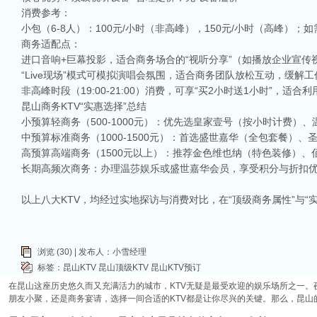
消费参考：
小包（6-8人）：100元/小时（非高峰），150元/小时（高峰）；
商务适配点：
进口音响+巨幕投影，适合商务场合的“视听分享”（如播放企业宣传
“Live现场”模式可模拟演唱会氛围，适合商务团队放松互动，缓解
相关推荐
非高峰时段（19:00-21:00）消费，可享“买2小时送1小时”，适
昆山ktv夜场哪里好玩-昆山八大便宜好玩的商务ktv会所排名
昆山商务KTV“实惠选择”总结
昆山天外天KTV以其优雅的环境和周到的服务著称。这里不仅拥有现代的音响设
小预算轻商务（500-1000元）：优先选皇家壹号（按小时计费）
响，给你带来无与伦比的视听享受。这里还提供多种酒水和小吃，确保你和朋友的
中预算标准商务（1000-1500元）：首选盛世嘉华（全包套餐）
高预算高端商务（1500元以上）：推荐金色维也纳（特色装修）、
昆山ktv哪个比较好-昆山八大比较好的ktv娱乐会所推荐
长期高频次商务：办理温莎娱乐或盛世嘉华会员，享受积分与折扣
昆山，一座充满活力与魅力的城市，以其丰富的美食、独特的文化和而闻名。如果你
让我们一起来看看，昆山有哪些比较好的KTV娱乐会所，给你带来无与伦比的唱歌
以上八大KTV，均经过实地探访与消费对比，在“顶级商务属性”与
昆山市区周边有哪些好玩的ktv-昆山五大高端ktv排名
昆山位于江苏省苏州市，是一个经济蓬勃发展的城市，不仅在商业、旅游等方面表
律。和其他城市一样，昆山的KTV也有高低之分，而高端KTV以其绝佳的环境、
KTV排名，带你领略一下这其中的魅力！
浏览 (30) | 发布人：小雪经理
标签：
昆山KTV
昆山顶级KTV
昆山KTV预订
昆山ktv夜总会哪家好-昆山八大最好玩的商务ktv推荐
在昆山这座历史悠久而又充满活力的城市，KTV无疑是最受欢迎的娱乐场所之一。
朋友小聚，还是商务宴请，选择一间合适的KTV都是让你尽兴的关键。那么，昆山