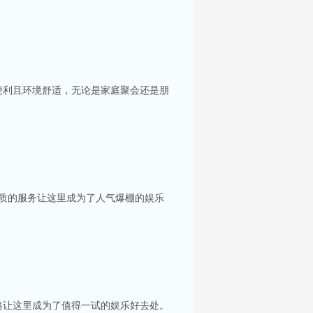
便利且环境舒适，无论是家庭聚会还是朋
优质的服务让这里成为了人气爆棚的娱乐
你服务。每间包房都配备了大屏幕投影及高质量音
格让这里成为了值得一试的娱乐好去处。