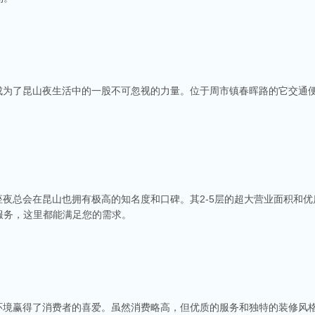
务成为了昆山夜生活中的一股不可忽视的力量。位于周市镇春晖路的它交通
座夜总会在昆山也拥有极高的知名度和口碑。其2-5层的超大营业面积和
服务，这里都能满足您的需求。
商务ktv会所排名
称。这里不仅拥有现代的音响设备和豪华的装修，还有专业的调酒师和服务人员全程为
种酒水和小吃，确保你和朋友的聚会充满乐趣。
v娱乐会所推荐
的环境赢得了消费者的喜爱。虽然消费略高，但优质的服务和独特的装修风