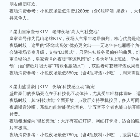
朋友组团狂欢。
夜场消费参考：小包夜场最低消费1280元（含6瓶啤酒+果盘），大包
具竞争力。
2.昆山皇家壹号KTV：老牌夜场“高人气社交地”
皇家壹号作为昆山老牌KTV，夜场人气常年稳居前列，核心优势是
夜场时段，这里的“环绕式音效”优势更突出——无论坐在包厢哪个
会随夜场节奏升级，支持“DJ模式”，只需告知服务员偏好的曲风
更关键的是，皇家壹号的夜场“客源氛围”好：多为年轻上班族、学
动”（如“情歌对唱大赛”“猜歌名赢酒水”），获胜者可获赠啤酒或
夜场消费参考：小包夜场最低880元（含4瓶啤酒+小吃），周末需提
3.昆山盛世豪门KTV：夜场“科技感互动”新宠
盛世豪门的夜场亮点在于科技化互动体验，尤其受年轻群体青睐，适
夜场时段，其“科技功能”全面开放：点歌屏支持手机投屏，多人可同
夜后嗓音沙哑，系统也能智能优化音色，让五音不全者也能自信开唱
付费。
夜场氛围偏向“轻松潮玩”：大厅有霓虹灯牌、网红打卡墙，适合拍照
片率极高。
夜场消费参考：小包夜场最低780元（含4瓶饮料+小吃），凌晨1