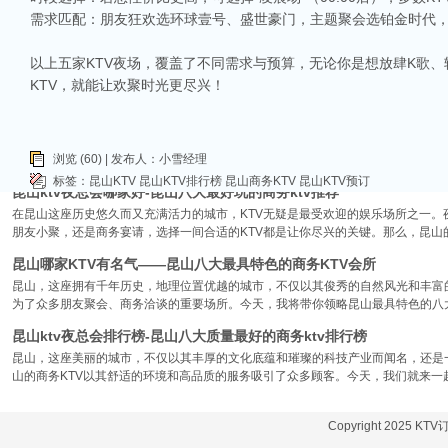
需求匹配：朋友狂欢选环球壹号、盛世豪门，主题聚会选铂金时代
昆山ktv哪个比较好-昆山八大比较好的ktv娱乐会所推荐
昆山，一座充满活力与魅力的城市，以其丰富的美食、独特的文化和而闻名。如果你
以上五家KTV夜场，覆盖了不同需求与预算，无论你是想放肆K歌
让我们一起来看看，昆山有哪些比较好的KTV娱乐会所，给你带来无与伦比的唱歌
KTV，就能让欢聚时光更尽兴！
昆山市区周边有哪些好玩的ktv-昆山五大高端ktv排名
昆山位于江苏省苏州市，是一个经济蓬勃发展的城市，不仅在商业、旅游等方面表
律。和其他城市一样，昆山的KTV也有高低之分，而高端KTV以其绝佳的环境、
浏览 (60) | 发布人：小雪经理
KTV排名，带你领略一下这其中的魅力！
标签：
昆山KTV
昆山KTV排行榜
昆山商务KTV
昆山KTV预订
昆山ktv夜总会哪家好-昆山八大最好玩的商务ktv推荐
在昆山这座历史悠久而又充满活力的城市，KTV无疑是最受欢迎的娱乐场所之一。
朋友小聚，还是商务宴请，选择一间合适的KTV都是让你尽兴的关键。那么，昆山
昆山哪家KTV有名气——昆山八大最具特色的商务KTV会所
昆山，这座拥有千年历史，地理位置优越的城市，不仅以其俊秀的自然风光和丰富
为了众多朋友聚会、商务洽谈的重要场所。今天，我将带你领略昆山最具特色的八大
昆山ktv夜总会排行榜-昆山八大质量最好的商务ktv排行榜
昆山，这座美丽的城市，不仅以其丰厚的文化底蕴和璀璨的科技产业而闻名，还是
山的商务KTV以其舒适的环境和高品质的服务吸引了众多顾客。今天，我们就来一
Copyright 2025 KT