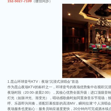
152-5027-7109
（微信同步）
1.昆山环球壹号KTV：夜场“沉浸式演唱会”首选
作为昆山夜场KTV的标杆之一，环球壹号的夜场优势集中在视听沉浸
夜场时段（20:00-凌晨2:00），其核心优势全面升级：进口顶
灯光（如脉冲光、渐变光），唱动感歌曲时如同置身音乐节现场；独特
呼、乐器即兴间奏，搭配巨幕投影的高清MV，瞬间拉满“个人演唱会
夜场服务也更贴心：服务员响应速度更快，20分钟内可完成酒水续