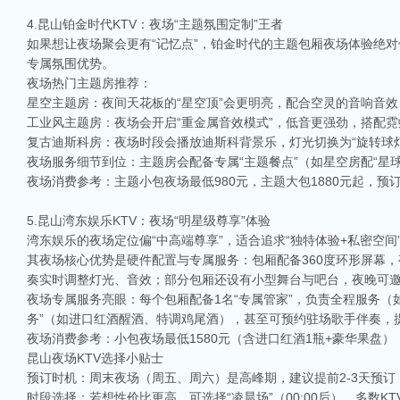
4.昆山铂金时代KTV：夜场“主题氛围定制”王者
如果想让夜场聚会更有“记忆点”，铂金时代的主题包厢夜场体验绝对
专属氛围优势。
夜场热门主题房推荐：
星空主题房：夜间天花板的“星空顶”会更明亮，配合空灵的音响音
工业风主题房：夜场会开启“重金属音效模式”，低音更强劲，搭配
复古迪斯科房：夜场时段会播放迪斯科背景乐，灯光切换为“旋转球灯
夜场服务细节到位：主题房会配备专属“主题餐点”（如星空房配“星
夜场消费参考：主题小包夜场最低980元，主题大包1880元起，预
5.昆山湾东娱乐KTV：夜场“明星级尊享”体验
湾东娱乐的夜场定位偏“中高端尊享”，适合追求“独特体验+私密空
其夜场核心优势是硬件配置与专属服务：包厢配备360度环形屏幕，
奏实时调整灯光、音效；部分包厢还设有小型舞台与吧台，夜晚可
夜场专属服务亮眼：每个包厢配备1名“专属管家”，负责全程服务
务”（如进口红酒醒酒、特调鸡尾酒），甚至可预约驻场歌手伴奏，
相关推荐
夜场消费参考：小包夜场最低1580元（含进口红酒1瓶+豪华果盘）
昆山夜场KTV选择小贴士
昆山ktv夜场哪里好玩-昆山八大便宜好玩的商务ktv会所排名
预订时机：周末夜场（周五、周六）是高峰期，建议提前2-3天预
昆山天外天KTV以其优雅的环境和周到的服务著称。这里不仅拥有现代的音响设
时段选择：若想性价比更高，可选择“凌晨场”（00:00后），多数KT
响，给你带来无与伦比的视听享受。这里还提供多种酒水和小吃，确保你和朋友的