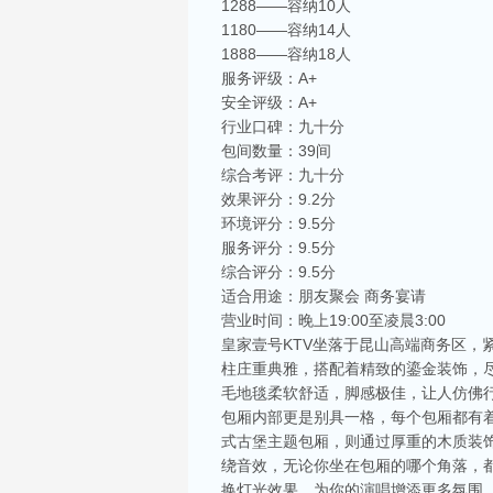
1288——容纳10人
1180——容纳14人
1888——容纳18人
服务评级：A+
安全评级：A+
行业口碑：九十分
包间数量：39间
综合考评：九十分
效果评分：9.2分
环境评分：9.5分
服务评分：9.5分
综合评分：9.5分
适合用途：朋友聚会 商务宴请
营业时间：晚上19:00至凌晨3:00
皇家壹号KTV坐落于昆山高端商务区
柱庄重典雅，搭配着精致的鎏金装饰，
毛地毯柔软舒适，脚感极佳，让人仿佛
包厢内部更是别具一格，每个包厢都有
式古堡主题包厢，则通过厚重的木质装
绕音效，无论你坐在包厢的哪个角落，
换灯光效果，为你的演唱增添更多氛围