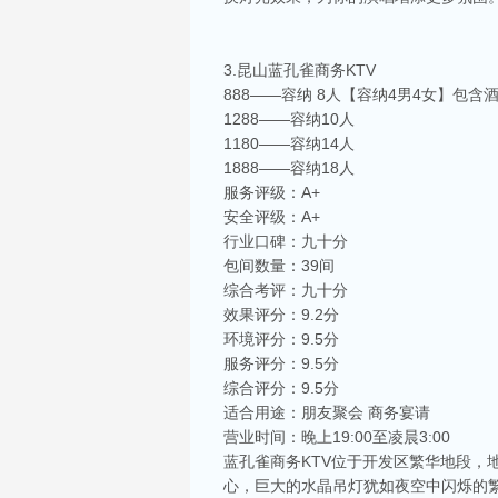
3.昆山蓝孔雀商务KTV
888——容纳 8人【容纳4男4女】包含
1288——容纳10人
1180——容纳14人
1888——容纳18人
服务评级：A+
安全评级：A+
行业口碑：九十分
包间数量：39间
综合考评：九十分
效果评分：9.2分
环境评分：9.5分
服务评分：9.5分
综合评分：9.5分
适合用途：朋友聚会 商务宴请
营业时间：晚上19:00至凌晨3:00
蓝孔雀商务KTV位于开发区繁华地段
心，巨大的水晶吊灯犹如夜空中闪烁的