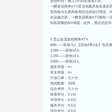
营业时间：晚上19:00至凌晨3:00
一醉皇冠商务KTV是当地极具知名度
室风格与古典风格相结合的设计理念，
在设施方面，一醉皇冠商务KTV拥有
到高质量的MV画面。此外，酒店还提
5.昆山金茂皇朝商务KTV
888——容纳 8人【容纳4男4女】包含
1288——容纳10人
1180——容纳14人
1888——容纳18人
服务评级：A+
安全评级：A+
行业口碑：九十分
包间数量：39间
综合考评：九十分
效果评分：9.2分
环境评分：9.5分
服务评分：9.5分
综合评分：9.5分