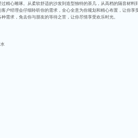
经过精心雕琢。从柔软舒适的沙发到造型独特的茶几，从高档的隔音材料
的客户经理会仔细聆听你的需求，全心全意为你规划和精心布置，让你享
各种需求，免去你与朋友的等待之苦，让你尽情享受欢乐时光。
酒水