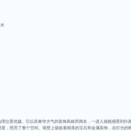
酒水
，地理位置优越。它以其奢华大气的装饰风格而闻名，一进入就能感受到扑
繁星，照亮了整个空间。墙壁上镶嵌着精美的宝石和金属装饰，在灯光的