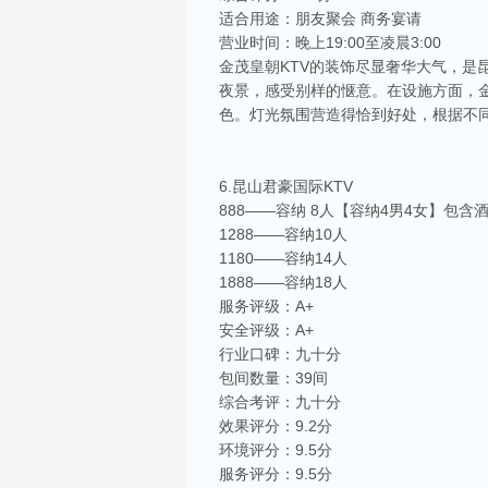
适合用途：朋友聚会 商务宴请
营业时间：晚上19:00至凌晨3:00
金茂皇朝KTV的装饰尽显奢华大气，是
夜景，感受别样的惬意。在设施方面，
色。灯光氛围营造得恰到好处，根据不
6.昆山君豪国际KTV
888——容纳 8人【容纳4男4女】包含
1288——容纳10人
1180——容纳14人
1888——容纳18人
服务评级：A+
安全评级：A+
行业口碑：九十分
包间数量：39间
综合考评：九十分
效果评分：9.2分
环境评分：9.5分
服务评分：9.5分