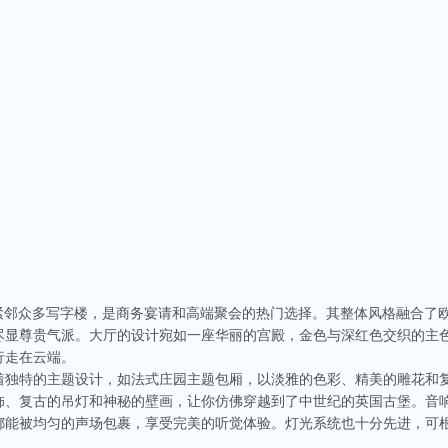
，紧邻众多写字楼，是商务宴请和高端聚会的热门选择。其整体风格融合了
尽显尊贵气派。大厅的设计宛如一座华丽的宫殿，金色与深红色交织的主
行走在云端。
着独特的主题设计，如法式庄园主题包厢，以淡雅的色彩、精美的雕花和
饰、复古的吊灯和神秘的壁画，让你仿佛穿越到了中世纪的英国古堡。音
都能被均匀的声场包裹，享受完美的听觉体验。灯光系统也十分先进，可
。