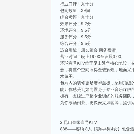
行业口碑：九十分
包间数量：39间
综合考评：九十分
效果评分：9.2分
环境评分：9.5分
服务评分：9.5分
综合评分：9.5分
适合用途：朋友聚会 商务宴请
营业时间：晚上19:00至凌晨3:00
环球壹号KTV位于昆山繁华核心地段
悬，将整个空间照得金碧辉煌，地面采
术氛围。
包厢内的装修更是奢华至极，采用顶级
能让你感受到如同置身于专业音乐厅般的
拥有一支经过严格专业训练的服务团队
为你添酒倒茶、更换麦克风套等，提供
2.昆山皇家壹号KTV
888——容纳 8人【容纳4男4女】包含