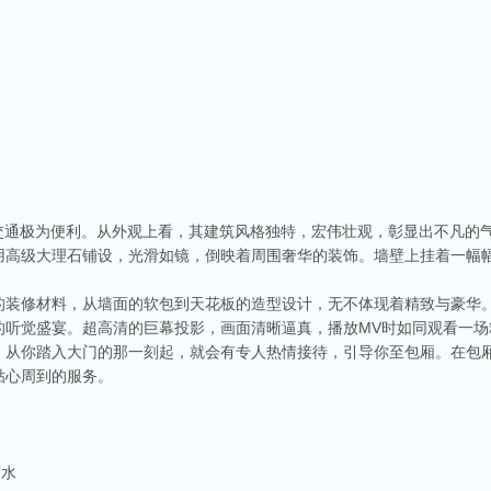
，交通极为便利。从外观上看，其建筑风格独特，宏伟壮观，彰显出不凡的
用高级大理石铺设，光滑如镜，倒映着周围奢华的装饰。墙壁上挂着一幅
的装修材料，从墙面的软包到天花板的造型设计，无不体现着精致与豪华
听觉盛宴。超高清的巨幕投影，画面清晰逼真，播放MV时如同观看一场
，从你踏入大门的那一刻起，就会有专人热情接待，引导你至包厢。在包
贴心周到的服务。
酒水