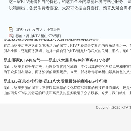
这三家KTV凭借各自的特色，如魅力金座的华丽环境与贴心服务、
让我们一起来看看，昆山有哪些比较好的KTV娱乐会所，给你带来无与伦比的唱歌
脱颖而出，备受消费者喜爱。大家可依据自身喜好、预算及聚会需求
昆山市区周边有哪些好玩的ktv-昆山五大高端ktv排名
昆山位于江苏省苏州市，是一个经济蓬勃发展的城市，不仅在商业、旅游等方面表
律。和其他城市一样，昆山的KTV也有高低之分，而高端KTV以其绝佳的环境、
浏览 (79) | 发布人：小雪经理
KTV排名，带你领略一下这其中的魅力！
标签：
昆山KTV
昆山KTV预订
昆山ktv夜总会哪家好-昆山八大最好玩的商务ktv推荐
在昆山这座历史悠久而又充满活力的城市，KTV无疑是最受欢迎的娱乐场所之一。
朋友小聚，还是商务宴请，选择一间合适的KTV都是让你尽兴的关键。那么，昆山
昆山哪家KTV有名气——昆山八大最具特色的商务KTV会所
昆山，这座拥有千年历史，地理位置优越的城市，不仅以其俊秀的自然风光和丰富
为了众多朋友聚会、商务洽谈的重要场所。今天，我将带你领略昆山最具特色的八大
昆山ktv夜总会排行榜-昆山八大质量最好的商务ktv排行榜
昆山，这座美丽的城市，不仅以其丰厚的文化底蕴和璀璨的科技产业而闻名，还是
山的商务KTV以其舒适的环境和高品质的服务吸引了众多顾客。今天，我们就来一
Copyright 2025 KT