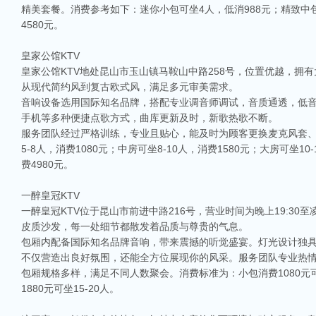
精美套餐。消费参考如下：迷你小包可坐4人，低消988元；精致中包
4580元。
皇家公馆KTV
皇家公馆KTV地处昆山市玉山镇马鞍山中路258号，位置优越，
从现代简约风到复古欧式风，满足多元审美需求。
音响设备选用国际知名品牌，搭配专业调音师调试，音质通透，低
手机等多种便捷点歌方式，曲库更新及时，新歌热歌不断。
服务团队经过严格训练，专业且贴心，能及时为顾客更换麦克风套
5-8人，消费1080元；中房可坐8-10人，消费1580元；大房可坐10
费4980元。
一醉皇冠KTV
一醉皇冠KTV位于昆山市前进中路216号，营业时间为晚上19:3
相关推荐
皮质沙发，每一处细节都散发着品质与尊贵的气息。
包厢内配备国际知名品牌音响，带来震撼的听觉盛宴。灯光设计独
昆山ktv夜场哪里好玩-昆山八大便宜好玩的商务ktv会所排名
不仅营造出良好氛围，还能全方位展现你的风采。服务团队专业热
昆山天外天KTV以其优雅的环境和周到的服务著称。这里不仅拥有现代的音响设
包厢规格多样，满足不同人数聚会。消费标准为：小包消费1080元可坐1
响，给你带来无与伦比的视听享受。这里还提供多种酒水和小吃，确保你和朋友的
1880元可坐15-20人。
昆山ktv哪个比较好-昆山八大比较好的ktv娱乐会所推荐
昆山，一座充满活力与魅力的城市，以其丰富的美食、独特的文化和而闻名。如果你