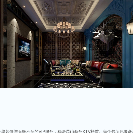
豪华装修与无微不至的VIP服务，稳居昆山商务KTV榜首。每个包间尽显