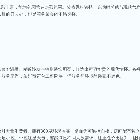
光色彩丰富，能为包厢营造热烈氛围。装修风格独特，充满时尚感与现代气
人群的好去处，也是商务聚会的不错选择。
装修奢华温馨。精致沙发与特别装饰图案，打造出雍容华贵的现代情怀。各
的服务宗旨，虽消费符合工薪阶层，但服务与环境品质毫不逊色。
商务ktv会所排名
称。这里不仅拥有现代的音响设备和豪华的装修，还有专业的调酒师和服务人员全程为
种酒水和小吃，确保你和朋友的聚会充满乐趣。
吸引大量消费者。拥有360度环形屏幕，桌面为可触控面板，房间配有独
论是小包、中包还是大包，都能满足不同人数需求，注重性价比提升，让