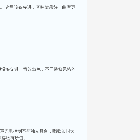
息。这里设备先进，音响效果好，曲库更
项设备先进，音效出色，不同装修风格的
你服务。每间包房都配备了大屏幕投影及高质量音
立声光电控制室与独立舞台，唱歌如同大
顾客物有所值。