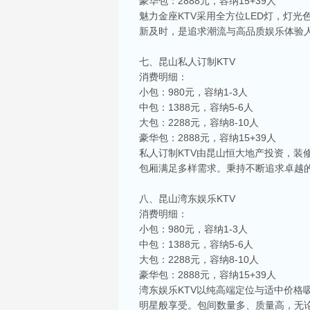
豪华包：2888元，容纳15+39人
魅力金座KTV采用全方位LED灯，灯
新及时，是追求潮流与高品质娱乐体验
七、昆山私人订制KTV
消费明细：
小包：980元，容纳1-3人
中包：1388元，容纳5-6人
大包：2288元，容纳8-10人
豪华包：2888元，容纳15+39人
私人订制KTV由昆山恒大地产投资，
包厢满足多样需求。秉持不断追求卓越
八、昆山湾东娱乐KTV
消费明细：
小包：980元，容纳1-3人
相关推荐
中包：1388元，容纳5-6人
大包：2288元，容纳8-10人
昆山ktv夜场哪里好玩-昆山八大便宜好玩的
豪华包：2888元，容纳15+39人
昆山天外天KTV以其优雅的环境和周到的服务著
响，给你带来无与伦比的视听享受。这里还提供多
湾东娱乐KTV以纯高端定位与适中价格
明星般享受。包间数量多、质量高，无