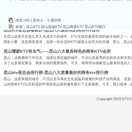
昆山市区周边有哪些好玩的ktv-昆山五大高端ktv排名
昆山位于江苏省苏州市，是一个经济蓬勃发展的城市，不仅在商业、旅游等方面表
律。和其他城市一样，昆山的KTV也有高低之分，而高端KTV以其绝佳的环境、
浏览 (45) | 发布人：小雪经理
KTV排名，带你领略一下这其中的魅力！
标签：
昆山KTV
昆山高端KTV
昆山商务KTV
昆山KTV预订
昆山ktv夜总会哪家好-昆山八大最好玩的商务ktv推荐
在昆山这座历史悠久而又充满活力的城市，KTV无疑是最受欢迎的娱乐场所之一。
朋友小聚，还是商务宴请，选择一间合适的KTV都是让你尽兴的关键。那么，昆山
昆山哪家KTV有名气——昆山八大最具特色的商务KTV会所
昆山，这座拥有千年历史，地理位置优越的城市，不仅以其俊秀的自然风光和丰富
为了众多朋友聚会、商务洽谈的重要场所。今天，我将带你领略昆山最具特色的八大
昆山ktv夜总会排行榜-昆山八大质量最好的商务ktv排行榜
昆山，这座美丽的城市，不仅以其丰厚的文化底蕴和璀璨的科技产业而闻名，还是
山的商务KTV以其舒适的环境和高品质的服务吸引了众多顾客。今天，我们就来一
Copyright 2025 KT