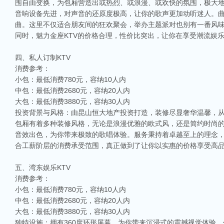
围自由变换，为包厢营造出或热烈、或浪漫、或欢快的氛围，极大
音响设备先进，对声音的还原度极高，让你的歌声更加动听迷人。
曲。这里不仅适合朋友间的狂欢聚会，举办主题派对也别有一番风
同时，魅力金座KTV的价格合理，性价比突出，让你在享受潮流娱
四、私人订制KTV
消费参考：
小包：最低消费780元，容纳10人内
中包：最低消费2680元，容纳20人内
大包：最低消费3880元，容纳30人内
投资背景与风格：由昆山恒大地产投资打造，装修尽显奢华温馨，
包厢有着多种装修风格，无论是浪漫优雅的欧式风，还是简约时尚
音效出色，为你带来极致的歌唱体验。服务秉持着卓越至上的理念
合工薪阶层的消费承受范围，真正做到了让你以实惠的价格享受高
五、湾东娱乐KTV
消费参考：
小包：最低消费780元，容纳10人内
中包：最低消费2680元，容纳20人内
大包：最低消费3880元，容纳30人内
独特设施：拥有360度环形屏幕，为你带来沉浸式的震撼视觉体验