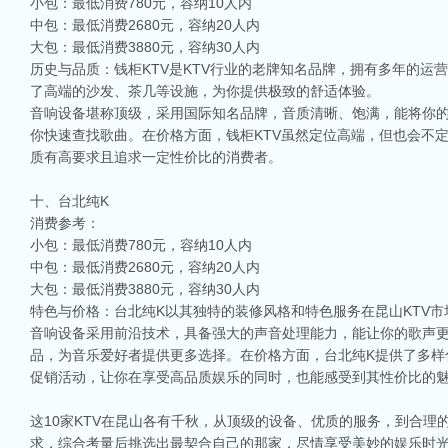
小包：最低消费780元，容纳10人内
中包：最低消费2680元，容纳20人内
大包：最低消费3880元，容纳30人内
历史与品质：钱柜KTV是KTV行业的老牌知名品牌，拥有多年的
了高端的沙发、茶几等设施，为你提供极致的舒适体验。
音响设备堪称顶级，采用国际知名品牌，音质清晰、饱满，能将你
你快速查找歌曲。在价格方面，钱柜KTV虽然定位高端，但也会不
质有高要求且追求一定性价比的消费者。
十、台北纯K
消费参考：
小包：最低消费780元，容纳10人内
中包：最低消费2680元，容纳20人内
相关推荐
大包：最低消费3880元，容纳30人内
特色与价格：台北纯K以其独特的装修风格和特色服务在昆山KTV
昆山ktv夜场哪里好玩-昆山八大便宜好玩的商务ktv会所排名
音响设备采用前沿技术，具备强大的声音处理能力，能让你的歌声
昆山天外天KTV以其优雅的环境和周到的服务著称。这里不仅拥有现代的音响设
品，为音乐爱好者提供更多选择。在价格方面，台北纯K提供了多样
响，给你带来无与伦比的视听享受。这里还提供多种酒水和小吃，确保你和朋友的
促销活动，让你在享受高品质娱乐的同时，也能感受到其性价比的
昆山ktv哪个比较好-昆山八大比较好的ktv娱乐会所推荐
昆山，一座充满活力与魅力的城市，以其丰富的美食、独特的文化和而闻名。如果你
这10家KTV在昆山各有千秋，从顶级的设备、优质的服务，到合理
让我们一起来看看，昆山有哪些比较好的KTV娱乐会所，给你带来无与伦比的唱歌
求，综合考量后挑选出最契合自己的那家，尽情享受美妙的娱乐时