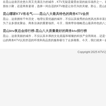
在昆山这座历史悠久而又充满活力的城市，KTV无疑是最受欢迎的娱乐场所之一。
朋友小聚，还是商务宴请，选择一间合适的KTV都是让你尽兴的关键。那么，昆山
昆山哪家KTV有名气——昆山八大最具特色的商务KTV会所
昆山，这座拥有千年历史，地理位置优越的城市，不仅以其俊秀的自然风光和丰富
为了众多朋友聚会、商务洽谈的重要场所。今天，我将带你领略昆山最具特色的八大
昆山ktv夜总会排行榜-昆山八大质量最好的商务ktv排行榜
昆山，这座美丽的城市，不仅以其丰厚的文化底蕴和璀璨的科技产业而闻名，还是
山的商务KTV以其舒适的环境和高品质的服务吸引了众多顾客。今天，我们就来一
Copyright 2025 KT