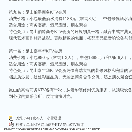
第九名：昆山伯爵商务KTV会所
消费价格：小包最低酒水消费1188元（容纳8人），中包最低酒水消费
适合用途：商务宴请、酒局应酬、朋友聚会
特色亮点：昆山伯爵商务KTV会所的环境别具一格，融合中式古典
现代艺术画作相得益彰。宽敞精致的包厢，搭配高品质音响设备与
相关推荐
第十名：昆山嘉年华KTV会所
消费价格：小包980元（容纳1-3人），中包1388元（容纳5-6人），大
昆山ktv夜场哪里好玩-昆山八大便宜好玩的商务ktv会所排名
适合用途：商务宴请、酒局应酬、朋友聚会
昆山天外天KTV以其优雅的环境和周到的服务著称。这里不仅拥有现代的音响设
特色亮点：昆山嘉年华KTV会所凭借高端大气的装修风格和完善的
响，给你带来无与伦比的视听享受。这里还提供多种酒水和小吃，确保你和朋友的
档皮质沙发，处处彰显品质。无论是商务合作交流，还是朋友聚会
昆山ktv哪个比较好-昆山八大比较好的ktv娱乐会所推荐
昆山，一座充满活力与魅力的城市，以其丰富的美食、独特的文化和而闻名。如果你
昆山的高端商务KTV各有千秋，从奢华装修到优质服务，从顶级设
让我们一起来看看，昆山有哪些比较好的KTV娱乐会所，给你带来无与伦比的唱歌
到心仪的娱乐会所，度过愉快时光。
昆山市区周边有哪些好玩的ktv-昆山五大高端ktv排名
昆山位于江苏省苏州市，是一个经济蓬勃发展的城市，不仅在商业、旅游等方面表
律。和其他城市一样，昆山的KTV也有高低之分，而高端KTV以其绝佳的环境、
浏览 (64) | 发布人：小雪经理
KTV排名，带你领略一下这其中的魅力！
标签：
昆山KTV
昆山商务KTV
昆山KTV预订
昆山ktv夜总会哪家好-昆山八大最好玩的商务ktv推荐