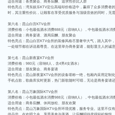
适合用途：各类聚会、商务应酬、追求性价比人群
特色亮点：湾东娱乐KTV定位高端却价格适中，赢得了众多消费者
时，其注重性价比，让顾客在享受优质服务与顶级音效的同时，无
第六名：昆山白宫KTV会所
消费价格：小包最低酒水消费888元（容纳8人），中包最低酒水消费1
适合用途：商务宴请、酒局应酬、朋友聚会
特色亮点：昆山白宫KTV会所的装修风格尽显奢华大气，踏入其中
一处细节都在诉说着尊贵。在这里举办商务宴请，能彰显主人的诚
第七名：昆山新夜宴KTV会所
消费价格：980元（容纳8人，含4男4女酒水）
适合用途：朋友聚会、商务宴请
特色亮点：昆山新夜宴KTV会所的设备堪称一绝，包厢内采用定制
手机点歌，歌曲库实时更新，热门新歌随时可唱，无论是商务宴请
第八名：昆山万象国际KTV会所
消费价格：小包最低酒水消费988元（容纳8人），中包最低酒水消费1
适合用途：商务应酬、休闲放松、朋友欢聚
特色亮点：昆山万象国际KTV会所环境优雅，服务专业。这里不仅
供品尝。在欢唱之余，享受美食与美酒，让应酬招待变得轻松愉悦