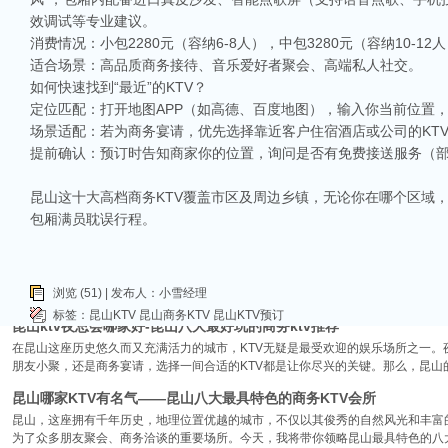
效调试等专业建议。
消费情况：小包2280元（容纳6-8人），中包3280元（容纳10-
相关推荐
适合场景：高品质商务接待、音乐爱好者聚会、高端私人社交。
如何快速找到“最近”的KTV？
昆山ktv夜场哪里好玩-昆山八大便宜好玩的商务ktv会所排名
定位匹配：打开地图APP（如高德、百度地图），输入你当前位置，搜
昆山天外天KTV以其优雅的环境和周到的服务著称。这里不仅拥有现代的音响设
场景适配：若为商务宴请，优先选择靠近客户住宿酒店或公司的KT
响，给你带来无与伦比的视听享受。这里还提供多种酒水和小吃，确保你和朋友的
提前确认：预订时告知商家你的位置，询问是否有免费接送服务（部
昆山ktv哪个比较好-昆山八大比较好的ktv娱乐会所推荐
昆山，一座充满活力与魅力的城市，以其丰富的美食、独特的文化和而闻名。如果你
昆山这十大高档商务KTV覆盖市区及周边乡镇，无论你在哪个区域，
让我们一起来看看，昆山有哪些比较好的KTV娱乐会所，给你带来无与伦比的唱歌
包厢满员耽误行程。
昆山市区周边有哪些好玩的ktv-昆山五大高端ktv排名
昆山位于江苏省苏州市，是一个经济蓬勃发展的城市，不仅在商业、旅游等方面表
律。和其他城市一样，昆山的KTV也有高低之分，而高端KTV以其绝佳的环境、
浏览 (51) | 发布人：小雪经理
KTV排名，带你领略一下这其中的魅力！
标签：
昆山KTV
昆山商务KTV
昆山KTV预订
昆山ktv夜总会哪家好-昆山八大最好玩的商务ktv推荐
在昆山这座历史悠久而又充满活力的城市，KTV无疑是最受欢迎的娱乐场所之一。
朋友小聚，还是商务宴请，选择一间合适的KTV都是让你尽兴的关键。那么，昆山
昆山哪家KTV有名气——昆山八大最具特色的商务KTV会所
昆山，这座拥有千年历史，地理位置优越的城市，不仅以其俊秀的自然风光和丰富
为了众多朋友聚会、商务洽谈的重要场所。今天，我将带你领略昆山最具特色的八大