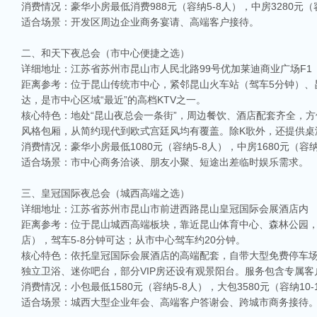
消费情况：豪华小房最低消费988元（容纳5-8人），中房3280元（容纳
适合场景：开发区周边企业商务宴请、高端客户接待。
二、和天下夜总会（市中心便捷之选）
详细地址：江苏省苏州市昆山市人民北路99号优加莱迪商业广场F1
距离参考：位于昆山传统市中心，紧邻昆山火车站（驾车5分钟）、
达，是市中心区域“最近”的高档KTV之一。
核心特色：地处“昆山夜总会一条街”，周边餐饮、酒店配套齐全，方便
风格包厢，从简约现代到欧式宫廷风均有覆盖。除K歌外，还提供桌
消费情况：豪华小房最低1080元（容纳5-8人），中房1680元（
适合场景：市中心商务洽谈、朋友小聚、短途出差临时娱乐需求。
三、皇冠国际夜总会（城西高端之选）
详细地址：江苏省苏州市昆山市前进西路昆山皇冠国际会展酒店内
距离参考：位于昆山城西高端板块，靠近昆山体育中心、森林公园
店），驾车5-8分钟可达；从市中心驾车约20分钟。
核心特色：依托皇冠国际会展酒店的高端配套，自带大型免费停车场
独立卫浴、迷你吧台，部分VIP房还设有观景阳台。服务包含专属
消费情况：小包最低1580元（容纳5-8人），大包3580元（容纳10-1
适合场景：城西大型企业年会、高端客户答谢会、跨城市商务接待