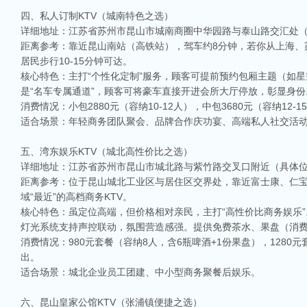
四、私人订制KTV（城南特色之选）
详细地址：江苏省苏州市昆山市城南商圈中华园路与泰山路交汇处
距离参考：靠近昆山南站（高铁站），驾车约8分钟，若你从上海、
居民步行10-15分钟可达。
核心特色：主打“个性化定制”服务，顾客可提前预约包厢主题（如
是“名车专属通道”，顾客可将豪车直接开进会所大厅停放，彰显身
消费情况：小包2880元（容纳10-12人），中包3680元（容纳12-1
适合场景：年轻商务团队聚会、品牌合作庆功宴、高端私人社交活
五、湾东娱乐KTV（城北高性价比之选）
详细地址：江苏省苏州市昆山市城北路与紫竹路交叉口附近（具体位置
距离参考：位于昆山城北工业区与居住区交界处，靠近富士康、仁宝等
域“最近”的高档商务KTV。
核心特色：虽定位高端，但价格相对亲民，主打“高性价比商务娱乐”
灯光系统支持声控联动，氛围营造感强。提供免费茶水、果盘（消费
消费情况：980元套餐（容纳8人，含6瓶啤酒+1份果盘），1280元套
出。
适合场景：城北企业员工团建、中小型商务聚餐后娱乐。
六、昆山皇家公馆KTV（张浦镇便捷之选）