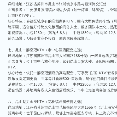
详细地址：江苏省苏州市昆山市张浦镇京东路与银河路交汇处
距离参考：主要服务张浦镇及周边乡镇（如千灯镇、锦溪镇），张浦
比市区KTV更近。
核心特色：乡镇区域少有的高档商务KTV，拥有大型免费停车场（
统字画，适合偏好传统文化氛围的商务人士。服务团队本土化，熟
消费情况：小包1280元（容纳6-8人），中包1880元（容纳10-1
适合场景：乡镇企业商务接待、周边居民高端聚会。
七、昆山一醉皇冠KTV（市中心酒店配套之选）
详细地址：江苏省苏州市昆山市人民南路188号昆山一醉皇冠酒店3
距离参考：位于市中心核心地段，紧邻昆山百货大楼、正阳桥商圈，
KTV。
核心特色：依托一醉皇冠酒店的高端配套，可享受“住宿+KTV”套
娱乐设备定期更新，曲库每月新增500+首歌曲，确保热门曲目不
消费情况：小包1580元（容纳6-8人），中包2280元（容纳10-12
适合场景：外地商务客人入住酒店后娱乐、市中心短途商务洽谈后
八、昆山魅力金座KTV（花桥镇跨省便捷之选）
详细地址：江苏省苏州市昆山市花桥镇绿地大道1555号（近上海安
距离参考：位于昆山花桥镇，紧邻上海嘉定区安亭镇，从上海安亭驾