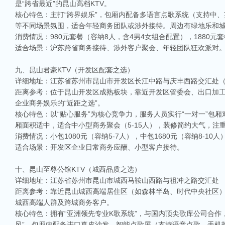
是“跨省最近”的昆山高档KTV。
核心特色：主打“跨界娱乐”，包厢内配备多语言点歌系统（支持中
等不同场景氛围，适合年轻商务团队或涉外接待。周边有绿地乐和
消费情况：980元套餐（容纳8人，含4男4女组合配置），1880
适合场景：沪苏跨省商务接待、涉外客户聚会、年轻团队狂欢派对
九、昆山君豪KTV（开发区配套之选）
详细地址：江苏省苏州市昆山市开发区长江中路与庆丰西路交汇处
距离参考：位于昆山开发区成熟板块，靠近开发区管委会、出口加工
企业商务娱乐的“近距之选”。
核心特色：以“贴心服务”为核心竞争力，服务人员实行“一对一”包
厢面积适中，适合中小型商务聚会（5-15人），装修简约大气，注
消费情况：小包1080元（容纳5-7人），中包1680元（容纳8-1
适合场景：开发区企业日常商务应酬、小型客户接待。
十、昆山至尊公馆KTV（城西品质之选）
详细地址：江苏省苏州市昆山市城西马鞍山西路与祖冲之路交汇处
距离参考：靠近昆山城西高端居住区（如森林半岛、时代中央社区）
城西高端人群及跨城商务客户。
核心特色：拥有“亚洲领先专业K歌系统”，与国内顶尖歌库公司合作，
风”，包厢内配备进口真皮沙发、智能点歌屏（支持语音点歌、手机