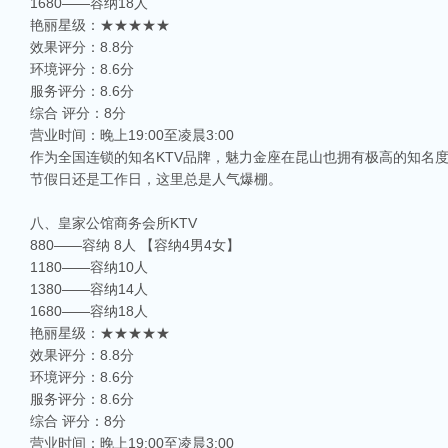
1680——容纳18人
艳丽星级：★★★★★
效果评分：8.8分
环境评分：8.6分
服务评分：8.6分
综合 评分：8分
营业时间：晚上19:00至凌晨3:00
作为全国连锁的知名KTV品牌，魅力金座在昆山也拥有极高的知名度
节假日还是工作日，这里总是人气爆棚。
八、皇家公馆商务会所KTV
880——容纳 8人 【容纳4男4女】
1180——容纳10人
1380——容纳14人
1680——容纳18人
艳丽星级：★★★★★
效果评分：8.8分
相关推荐
环境评分：8.6分
服务评分：8.6分
昆山ktv夜场哪里好玩-昆山八大便宜好玩的商务ktv会所排名
综合 评分：8分
昆山天外天KTV以其优雅的环境和周到的服务著称。这里不仅拥有现代的音响设
营业时间：晚上19:00至凌晨3:00
响，给你带来无与伦比的视听享受。这里还提供多种酒水和小吃，确保你和朋友的