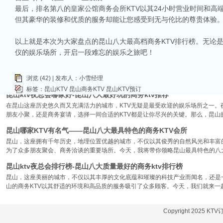
最后，排名第八的皇家公馆商务会所KTV以其24小时营业时间和高
昆山ktv哪个比较好-昆山八大比较好的ktv娱乐会所推荐
但其豪华的装修和优质的服务却能让您感受到无与伦比的尊贵体验
昆山，一座充满活力与魅力的城市，以其丰富的美食、独特的文化和而闻名。如果你
让我们一起来看看，昆山有哪些比较好的KTV娱乐会所，给你带来无与伦比的唱歌
以上就是本次为大家盘点的昆山八大最高档商务KTV排行榜。无论
昆山市区周边有哪些好玩的ktv-昆山五大高端ktv排名
仪的娱乐场所，开启一段难忘的娱乐之旅吧！
昆山位于江苏省苏州市，是一个经济蓬勃发展的城市，不仅在商业、旅游等方面表
律。和其他城市一样，昆山的KTV也有高低之分，而高端KTV以其绝佳的环境、
浏览 (42) | 发布人：小雪经理
KTV排名，带你领略一下这其中的魅力！
标签：
昆山KTV
昆山商务KTV
昆山KTV预订
昆山ktv夜总会哪家好-昆山八大最好玩的商务ktv推荐
在昆山这座历史悠久而又充满活力的城市，KTV无疑是最受欢迎的娱乐场所之一。
朋友小聚，还是商务宴请，选择一间合适的KTV都是让你尽兴的关键。那么，昆山
昆山哪家KTV有名气——昆山八大最具特色的商务KTV会所
昆山，这座拥有千年历史，地理位置优越的城市，不仅以其俊秀的自然风光和丰富
为了众多朋友聚会、商务洽谈的重要场所。今天，我将带你领略昆山最具特色的八大
昆山ktv夜总会排行榜-昆山八大质量最好的商务ktv排行榜
昆山，这座美丽的城市，不仅以其丰厚的文化底蕴和璀璨的科技产业而闻名，还是
山的商务KTV以其舒适的环境和高品质的服务吸引了众多顾客。今天，我们就来一
Copyright 2025 KT