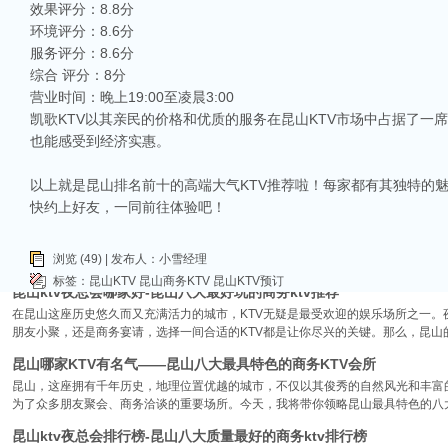
效果评分：8.8分
相关推荐
环境评分：8.6分
服务评分：8.6分
昆山ktv夜场哪里好玩-昆山八大便宜好玩的商务ktv会所排名
综合 评分：8分
昆山天外天KTV以其优雅的环境和周到的服务著称。这里不仅拥有现代的音响设
营业时间：晚上19:00至凌晨3:00
响，给你带来无与伦比的视听享受。这里还提供多种酒水和小吃，确保你和朋友的
凯歌KTV以其亲民的价格和优质的服务在昆山KTV市场中占据了一
昆山ktv哪个比较好-昆山八大比较好的ktv娱乐会所推荐
也能感受到经济实惠。
昆山，一座充满活力与魅力的城市，以其丰富的美食、独特的文化和而闻名。如果你
让我们一起来看看，昆山有哪些比较好的KTV娱乐会所，给你带来无与伦比的唱歌
以上就是昆山排名前十的高端大气KTV推荐啦！每家都有其独特的
昆山市区周边有哪些好玩的ktv-昆山五大高端ktv排名
快约上好友，一同前往体验吧！
昆山位于江苏省苏州市，是一个经济蓬勃发展的城市，不仅在商业、旅游等方面表
律。和其他城市一样，昆山的KTV也有高低之分，而高端KTV以其绝佳的环境、
浏览 (49) | 发布人：小雪经理
KTV排名，带你领略一下这其中的魅力！
标签：
昆山KTV
昆山商务KTV
昆山KTV预订
昆山ktv夜总会哪家好-昆山八大最好玩的商务ktv推荐
在昆山这座历史悠久而又充满活力的城市，KTV无疑是最受欢迎的娱乐场所之一。
朋友小聚，还是商务宴请，选择一间合适的KTV都是让你尽兴的关键。那么，昆山
昆山哪家KTV有名气——昆山八大最具特色的商务KTV会所
昆山，这座拥有千年历史，地理位置优越的城市，不仅以其俊秀的自然风光和丰富
为了众多朋友聚会、商务洽谈的重要场所。今天，我将带你领略昆山最具特色的八大
昆山ktv夜总会排行榜-昆山八大质量最好的商务ktv排行榜