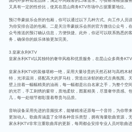
国内外多种知名品牌，满足不同顾客的口味需求。小费标准根据服务人
又具有一定的性价比，使其在昆山商务KTV市场中占据重要地位。
预订帝豪娱乐会所的包厢，你可以通过以下几种方式。向工作人员
为你安排合适的包厢。二是关注帝豪娱乐会所的官方微信公众号，
众号推送的预订确认信息，方便快捷。此外，你还可以联系熟悉的
务，确保你的娱乐体验更加完美。
3.皇家永利KTV
皇家永利KTV以其独特的奢华风格和优质服务，在昆山众多商务KT
皇家永利KTV的装修堪称一绝，采用大量珍贵的天然石材与高档木
特，光泽温润，搭配高大的罗马柱，营造出浓郁的欧式古典氛围。
壁上挂着一幅幅精美的油画，每一幅都是出自名家之手，为整个空
的光芒，手工刺绣的窗帘，质地柔软，图案精美，尽显奢华质感。
几，每一处细节都彰显着尊贵与品质。
音响设备采用先进的音频技术，能够精准还原每一个音符，为你带
更加动人。歌曲库涵盖了全球各种音乐类型，拥有海量歌曲资源，无
家永利KTV非常注重歌曲库的更新，每周都会安排专业人员对歌曲