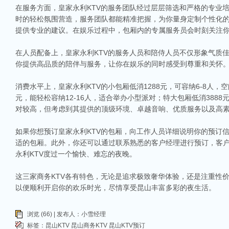
在服务方面，皇家永利KTV的服务团队经过层层筛选和严格的专业
时的轻松氛围营造，服务团队都能精准把握，为你量身定制个性化
提供专业的建议。在娱乐过程中，包厢内的专属服务员会时刻关注
在人员配备上，皇家永利KTV的服务人员和陪侍人员不仅形象气质
你提供高品质的陪伴与服务，让你在娱乐的同时感受到尊重和关怀
相关推荐
消费水平上，皇家永利KTV的小包厢低消1288元，可容纳6-8人，空
元，能轻松容纳12-16人，适合举办小型派对；特大包厢低消388
昆山ktv夜场哪里好玩-昆山八大便宜好玩的商务ktv会所排名
对较高，但考虑到其提供的顶级环境、卓越音响、优质服务以及高
昆山天外天KTV以其优雅的环境和周到的服务著称。这里不仅拥有现代的音响设
响，给你带来无与伦比的视听享受。这里还提供多种酒水和小吃，确保你和朋友的
如果你想预订皇家永利KTV的包厢，向工作人员详细说明你的预订
昆山ktv哪个比较好-昆山八大比较好的ktv娱乐会所推荐
适的包厢。此外，你还可以通过联系熟悉的客户经理进行预订，客
昆山，一座充满活力与魅力的城市，以其丰富的美食、独特的文化和而闻名。如果你
永利KTV度过一个愉快、难忘的夜晚。
让我们一起来看看，昆山有哪些比较好的KTV娱乐会所，给你带来无与伦比的唱歌
昆山市区周边有哪些好玩的ktv-昆山五大高端ktv排名
这三家商务KTV各有特色，无论是追求极致奢华体验，还是注重性
昆山位于江苏省苏州市，是一个经济蓬勃发展的城市，不仅在商业、旅游等方面表
以便顺利开启你的欢乐时光，尽情享受昆山丰富多彩的夜生活。
律。和其他城市一样，昆山的KTV也有高低之分，而高端KTV以其绝佳的环境、
KTV排名，带你领略一下这其中的魅力！
浏览 (66) | 发布人：小雪经理
昆山ktv夜总会哪家好-昆山八大最好玩的商务ktv推荐
标签：
昆山KTV
昆山商务KTV
昆山KTV预订