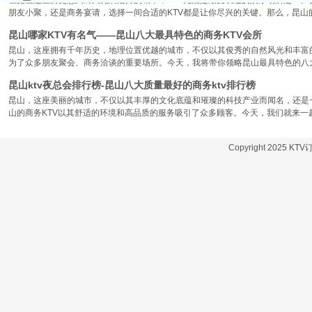
在昆山这座历史悠久而又充满活力的城市，KTV无疑是最受欢迎的娱乐场所之一。
朋友小聚，还是商务宴请，选择一间合适的KTV都是让你尽兴的关键。那么，昆山
昆山哪家KTV有名气——昆山八大最具特色的商务KTV会所
昆山，这座拥有千年历史，地理位置优越的城市，不仅以其俊秀的自然风光和丰富
为了众多朋友聚会、商务洽谈的重要场所。今天，我将带你领略昆山最具特色的八大
昆山ktv夜总会排行榜-昆山八大质量最好的商务ktv排行榜
昆山，这座美丽的城市，不仅以其丰厚的文化底蕴和璀璨的科技产业而闻名，还是
山的商务KTV以其舒适的环境和高品质的服务吸引了众多顾客。今天，我们就来一
Copyright 2025 KT