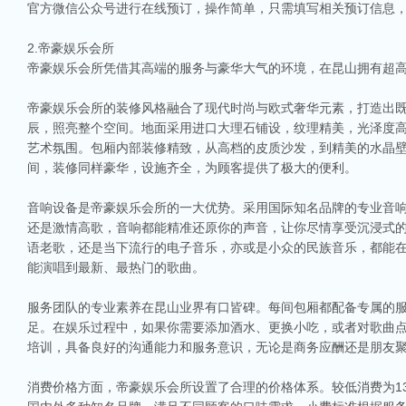
官方微信公众号进行在线预订，操作简单，只需填写相关预订信息
2.帝豪娱乐会所
帝豪娱乐会所凭借其高端的服务与豪华大气的环境，在昆山拥有超
帝豪娱乐会所的装修风格融合了现代时尚与欧式奢华元素，打造出
辰，照亮整个空间。地面采用进口大理石铺设，纹理精美，光泽度
艺术氛围。包厢内部装修精致，从高档的皮质沙发，到精美的水晶
间，装修同样豪华，设施齐全，为顾客提供了极大的便利。
音响设备是帝豪娱乐会所的一大优势。采用国际知名品牌的专业音
还是激情高歌，音响都能精准还原你的声音，让你尽情享受沉浸式的
语老歌，还是当下流行的电子音乐，亦或是小众的民族音乐，都能
能演唱到最新、最热门的歌曲。
服务团队的专业素养在昆山业界有口皆碑。每间包厢都配备专属的
足。在娱乐过程中，如果你需要添加酒水、更换小吃，或者对歌曲
培训，具备良好的沟通能力和服务意识，无论是商务应酬还是朋友
消费价格方面，帝豪娱乐会所设置了合理的价格体系。较低消费为13