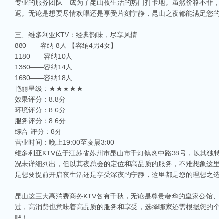
专业的服务团队，成为了昆山夜生活的热门打卡地。虽然价格不菲，
返。无论是想要尽情欢唱还是享受片刻宁静，昆山之夜都能满足您
三、维多利亚KTV：经典韵味，尽享风情
880——容纳 8人 【容纳4男4女】
1180——容纳10人
1380——容纳14人
1680——容纳18人
艳丽星级：★★★★★
效果评分：8.8分
环境评分：8.6分
服务评分：8.6分
相关推荐
综合 评分：8分
营业时间：晚上19:00至凌晨3:00
昆山ktv夜场哪里好玩-昆山八大便宜好玩的商务ktv会所排名
维多利亚KTV位于江苏省苏州市昆山市千灯镇炎中路38号，以其
昆山天外天KTV以其优雅的环境和周到的服务著称。这里不仅拥有现代的音响设
况未详细列出，但以其夜总会的定位和高品质的服务，不难想象这里的消
响，给你带来无与伦比的视听享受。这里还提供多种酒水和小吃，确保你和朋友的
是想要提前开启夜生活还是享受深夜的宁静，这里都是您的理想之
昆山ktv哪个比较好-昆山八大比较好的ktv娱乐会所推荐
昆山，一座充满活力与魅力的城市，以其丰富的美食、独特的文化和而闻名。如果你
昆山这三大高消费商务KTV各有千秋，无论是尊贵奢华的皇家公馆
让我们一起来看看，昆山有哪些比较好的KTV娱乐会所，给你带来无与伦比的唱歌
过，高消费也意味着高品质的服务和享受，选择哪家还需根据您的
昆山市区周边有哪些好玩的ktv-昆山五大高端ktv排名
吧！