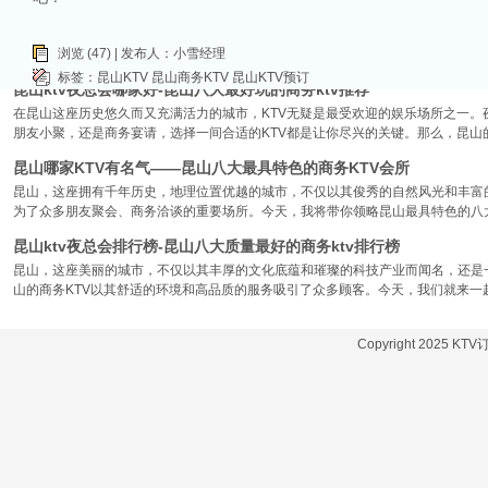
昆山位于江苏省苏州市，是一个经济蓬勃发展的城市，不仅在商业、旅游等方面表
律。和其他城市一样，昆山的KTV也有高低之分，而高端KTV以其绝佳的环境、
浏览 (47) | 发布人：小雪经理
KTV排名，带你领略一下这其中的魅力！
标签：
昆山KTV
昆山商务KTV
昆山KTV预订
昆山ktv夜总会哪家好-昆山八大最好玩的商务ktv推荐
在昆山这座历史悠久而又充满活力的城市，KTV无疑是最受欢迎的娱乐场所之一。
朋友小聚，还是商务宴请，选择一间合适的KTV都是让你尽兴的关键。那么，昆山
昆山哪家KTV有名气——昆山八大最具特色的商务KTV会所
昆山，这座拥有千年历史，地理位置优越的城市，不仅以其俊秀的自然风光和丰富
为了众多朋友聚会、商务洽谈的重要场所。今天，我将带你领略昆山最具特色的八大
昆山ktv夜总会排行榜-昆山八大质量最好的商务ktv排行榜
昆山，这座美丽的城市，不仅以其丰厚的文化底蕴和璀璨的科技产业而闻名，还是
山的商务KTV以其舒适的环境和高品质的服务吸引了众多顾客。今天，我们就来一
Copyright 2025 KT