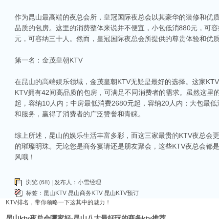
作为昆山最高端的夜总会所，皇冠国际夜总会以其豪华的装修和优质
品质的包房。这里的消费整体来说并不便宜，小包低消880元，可容
元，可容纳三十人。然而，皇冠国际夜总会所提供的尊贵体验和优
第一名：金茂皇朝KTV
在昆山的高端娱乐领域，金茂皇朝KTV无疑是最好的选择。这家KT
相关推荐
KTV拥有42间高品质的包房，可满足不同消费者的需求。虽然这里
起，容纳10人内；中房最低消费2680元起，容纳20人内；大包最低
昆山ktv夜场哪里好玩-昆山八大便宜好玩的商务ktv会所排名
和服务，赢得了消费者的广泛赞誉和青睐。
昆山天外天KTV以其优雅的环境和周到的服务著称。这里不仅拥有现代的音响设
响，给你带来无与伦比的视听享受。这里还提供多种酒水和小吃，确保你和朋友的
综上所述，昆山的娱乐生活丰富多彩，而这三家最贵的KTV夜总会
昆山ktv哪个比较好-昆山八大比较好的ktv娱乐会所推荐
的璀璨明珠。无论您是商务宴请还是朋友聚会，这些KTV夜总会都
昆山，一座充满活力与魅力的城市，以其丰富的美食、独特的文化和而闻名。如果你
风哦！
让我们一起来看看，昆山有哪些比较好的KTV娱乐会所，给你带来无与伦比的唱歌
昆山市区周边有哪些好玩的ktv-昆山五大高端ktv排名
浏览 (68) | 发布人：小雪经理
昆山位于江苏省苏州市，是一个经济蓬勃发展的城市，不仅在商业、旅游等方面表
标签：
昆山KTV
昆山商务KTV
昆山KTV预订
律。和其他城市一样，昆山的KTV也有高低之分，而高端KTV以其绝佳的环境、
KTV排名，带你领略一下这其中的魅力！
昆山ktv夜总会哪家好-昆山八大最好玩的商务ktv推荐