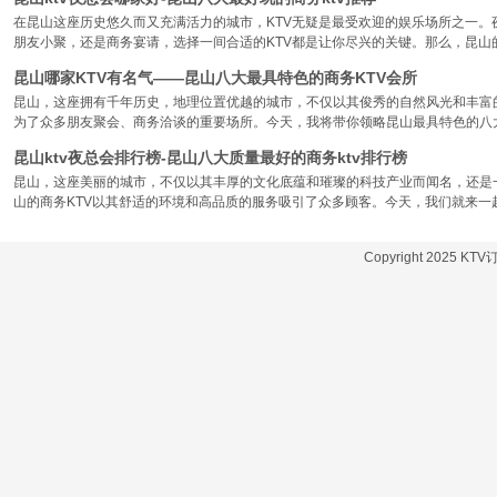
在昆山这座历史悠久而又充满活力的城市，KTV无疑是最受欢迎的娱乐场所之一。
朋友小聚，还是商务宴请，选择一间合适的KTV都是让你尽兴的关键。那么，昆山
昆山哪家KTV有名气——昆山八大最具特色的商务KTV会所
昆山，这座拥有千年历史，地理位置优越的城市，不仅以其俊秀的自然风光和丰富
为了众多朋友聚会、商务洽谈的重要场所。今天，我将带你领略昆山最具特色的八大
昆山ktv夜总会排行榜-昆山八大质量最好的商务ktv排行榜
昆山，这座美丽的城市，不仅以其丰厚的文化底蕴和璀璨的科技产业而闻名，还是
山的商务KTV以其舒适的环境和高品质的服务吸引了众多顾客。今天，我们就来一
Copyright 2025 KT