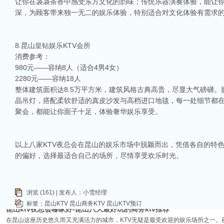
让你在袅袅茶香中感受东方文化的韵味；传统乐器演奏体验，能让
深，为顾客带来独一无二的娱乐体验，特别适合对文化体验有需求
8.昆山皇钻娱乐KTV会所
消费参考：
980元——容纳8人（适合4男4女）
相关推荐
2280元——容纳18人
整体建筑面积达8.5万平方米，建筑风格古典高贵，尽显大气磅礴。
昆山ktv夜场哪里好玩-昆山八大便宜好玩的商务ktv会所排名
晶吊灯，搭配柔软舒适的真皮沙发与高档进口地毯，每一处细节都
昆山天外天KTV以其优雅的环境和周到的服务著称。这里不仅拥有现代的音响设
聚会，都能让你面子十足，体验奢华娱乐享受。
响，给你带来无与伦比的视听享受。这里还提供多种酒水和小吃，确保你和朋友的
昆山ktv哪个比较好-昆山八大比较好的ktv娱乐会所推荐
昆山，一座充满活力与魅力的城市，以其丰富的美食、独特的文化和而闻名。如果你
以上八家KTV夜总会在昆山的娱乐市场中脱颖而出，凭借各自的特
让我们一起来看看，昆山有哪些比较好的KTV娱乐会所，给你带来无与伦比的唱歌
的偏好，选择最适合自己的场所，尽情享受欢乐时光。
昆山市区周边有哪些好玩的ktv-昆山五大高端ktv排名
昆山位于江苏省苏州市，是一个经济蓬勃发展的城市，不仅在商业、旅游等方面表
律。和其他城市一样，昆山的KTV也有高低之分，而高端KTV以其绝佳的环境、
浏览 (161) | 发布人：小雪经理
KTV排名，带你领略一下这其中的魅力！
标签：
昆山KTV
昆山商务KTV
昆山KTV预订
昆山ktv夜总会哪家好-昆山八大最好玩的商务ktv推荐
在昆山这座历史悠久而又充满活力的城市，KTV无疑是最受欢迎的娱乐场所之一。