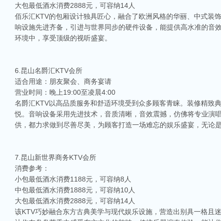
大包最低酒水消费2888元，可容纳14人
佰乐汇KTV的包厢设计独具匠心，融合了欧洲风格的华丽、中式装
响设施先进齐备，引进与世界同步的硬件设备，能提供高水准的音
环境中，享受顶级的视听盛宴。
6.昆山名爵汇KTV会所
适合用途：朋友聚会、商务宴请
营业时间：晚上19:00至凌晨4:00
名爵汇KTV以高品质服务和舒适环境受到众多顾客青睐。装修精致
悦。音响设备采用先进技术，音质清晰，音效震撼，仿佛将专业演
供，都力求做到尽善尽美，为顾客打造一场难忘的娱乐盛宴，无论
7.昆山新世界商务KTV会所
消费参考：
小包最低酒水消费1188元，可容纳8人
中包最低酒水消费1888元，可容纳10人
大包最低酒水消费2888元，可容纳14人
该KTV巧妙融合东方古典美学与现代娱乐设施，营造出别具一格且