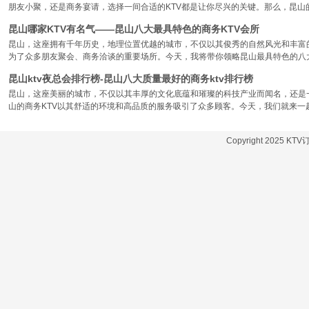
朋友小聚，还是商务宴请，选择一间合适的KTV都是让你尽兴的关键。那么，昆山
昆山哪家KTV有名气——昆山八大最具特色的商务KTV会所
昆山，这座拥有千年历史，地理位置优越的城市，不仅以其俊秀的自然风光和丰富
为了众多朋友聚会、商务洽谈的重要场所。今天，我将带你领略昆山最具特色的八大
昆山ktv夜总会排行榜-昆山八大质量最好的商务ktv排行榜
昆山，这座美丽的城市，不仅以其丰厚的文化底蕴和璀璨的科技产业而闻名，还是
山的商务KTV以其舒适的环境和高品质的服务吸引了众多顾客。今天，我们就来一
Copyright 2025 KT