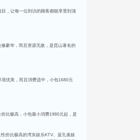
项目，让每一位到访的顾客都能享受到顶
装修豪华，而且资源无敌，是昆山著名的
境优美，而且消费适中，小包1680元
你服务。每间包房都配备了大屏幕投影及高质量音
价比极高，小包最小消费1980元起，是
选择。在昆山，有许多高端KTV会所可供选择，
性价比极高的湾东娱乐KTV、蓝孔雀娱