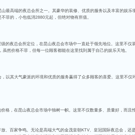
昆山最高端的夜总会所之一。其豪华的装修、优质的服务以及丰富的娱乐
不菲的，小包低消2880元起，但绝对物有所值。
五星级的夜总会所定位，在昆山夜总会市场中一直处于领先地位。这里不仅
起，虽然价格不菲，但每一位顾客都能在这里找到属于自己的娱乐天地。
，以其大气豪派的环境和优质的服务赢得了众多顾客的喜爱。这里不仅环
。
商务ktv会所排名
称。这里不仅拥有现代的音响设备和豪华的装修，还有专业的调酒师和服务人员全程为
的价格，在昆山夜总会市场中独树一帜。这里不仅数量多、质量好，而且性
种酒水和小吃，确保你和朋友的聚会充满乐趣。
v娱乐会所推荐
食、独特的文化和而闻名。如果你想要体验一场嗨翻天的夜晚，KTV绝对是不可或缺的
齐放、百家争鸣。无论是高端大气的金茂皇朝KTV、皇冠国际夜总会，还是
乐会所，给你带来无与伦比的唱歌体验。