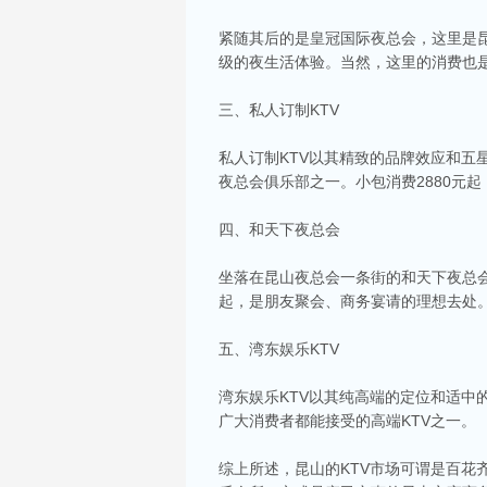
紧随其后的是皇冠国际夜总会，这里是
级的夜生活体验。当然，这里的消费也是
三、私人订制KTV
私人订制KTV以其精致的品牌效应和
夜总会俱乐部之一。小包消费2880元
四、和天下夜总会
坐落在昆山夜总会一条街的和天下夜总会
起，是朋友聚会、商务宴请的理想去处
相关推荐
五、湾东娱乐KTV
昆山ktv夜场哪里好玩-昆山八大便宜好玩的
昆山天外天KTV以其优雅的环境和周到的服务著
湾东娱乐KTV以其纯高端的定位和适中
响，给你带来无与伦比的视听享受。这里还提供多
广大消费者都能接受的高端KTV之一。
昆山ktv哪个比较好-昆山八大比较好的kt
昆山，一座充满活力与魅力的城市，以其丰富的美
综上所述，昆山的KTV市场可谓是百花
让我们一起来看看，昆山有哪些比较好的KTV娱