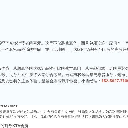
商务ktv会所排名
务赢得了众多消费者的喜爱。这里不仅装修豪华，而且包厢设施一应俱全，
称。这里不仅拥有现代的音响设备和豪华的装修，还有专业的调酒师和服务人员全程为
供一个私密而舒适的空间。在百度地图上，这家KTV获得了4.5分的高分
种酒水和小吃，确保你和朋友的聚会充满乐趣。
v娱乐会所推荐
食、独特的文化和而闻名。如果你想要体验一场嗨翻天的夜晚，KTV绝对是不可或缺的
色与优势，从超豪华的这家到高性价比的盛世豪门，从主题创意十足的星聚
乐会所，给你带来无与伦比的唱歌体验。
人数、商务活动性质等因素综合考量。若追求极致奢华与尊贵服务，这家
端ktv排名
若想要独特的主题体验，星聚会则能带来惊喜。小雪经理：
152-5027-710
市，不仅在商业、旅游等方面表现出色，还有着丰富的。夜晚的昆山市区总是灯火辉煌
，而高端KTV以其绝佳的环境、优质的服务和顶尖的音响设备吸引了不少年轻人和商务
务ktv推荐
无疑是最受欢迎的娱乐场所之一。夜总会作为KTV的一种高端娱乐场所，为喜欢唱歌和
都是让你尽兴的关键。那么，昆山的KTV夜总会哪家好呢？接下来就为大家推荐昆山八
的商务KTV会所