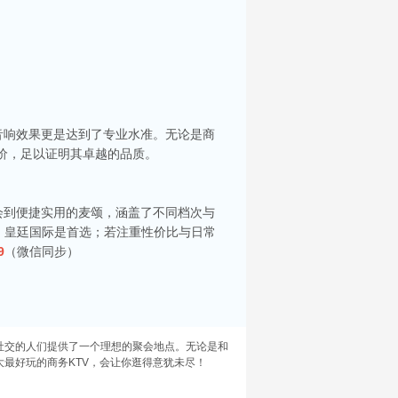
音响效果更是达到了专业水准。无论是商
你服务。每间包房都配备了大屏幕投影及高质量音
评价，足以证明其卓越的品质。
选择。在昆山，有许多高端KTV会所可供选择，
会到便捷实用的麦颂，涵盖了不同档次与
、皇廷国际是首选；若注重性价比与日常
9
（微信同步）
，KTV的热潮更是成为了这个城市夜晚的主旋
人士。接下来，就让我为大家揭晓昆山五大高端
社交的人们提供了一个理想的聚会地点。无论是和
大最好玩的商务KTV，会让你逛得意犹未尽！