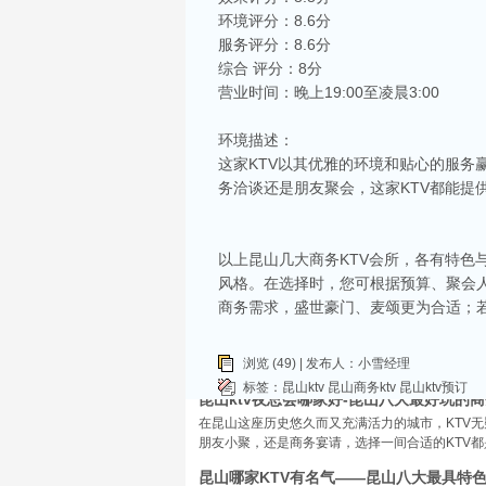
环境评分：8.6分
服务评分：8.6分
综合 评分：8分
营业时间：晚上19:00至凌晨3:00
相关推荐
环境描述：
昆山ktv夜场哪里好玩-昆山八大便宜好玩的
这家KTV以其优雅的环境和贴心的服
昆山天外天KTV以其优雅的环境和周到的服务著
务洽谈还是朋友聚会，这家KTV都能提
响，给你带来无与伦比的视听享受。这里还提供多
昆山ktv哪个比较好-昆山八大比较好的kt
昆山，一座充满活力与魅力的城市，以其丰富的美
以上昆山几大商务KTV会所，各有特
让我们一起来看看，昆山有哪些比较好的KTV娱
风格。在选择时，您可根据预算、聚会
昆山市区周边有哪些好玩的ktv-昆山五大高
商务需求，盛世豪门、麦颂更为合适；
昆山位于江苏省苏州市，是一个经济蓬勃发展的城
律。和其他城市一样，昆山的KTV也有高低之分
浏览 (49) | 发布人：小雪经理
KTV排名，带你领略一下这其中的魅力！
标签：
昆山ktv
昆山商务ktv
昆山ktv预订
昆山ktv夜总会哪家好-昆山八大最好玩的商
在昆山这座历史悠久而又充满活力的城市，KTV
朋友小聚，还是商务宴请，选择一间合适的KTV
昆山哪家KTV有名气——昆山八大最具特色