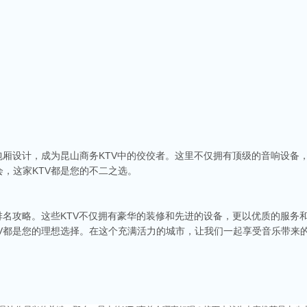
商务ktv会所排名
称。这里不仅拥有现代的音响设备和豪华的装修，还有专业的调酒师和服务人员全程为
种酒水和小吃，确保你和朋友的聚会充满乐趣。
包厢设计，成为昆山商务KTV中的佼佼者。这里不仅拥有顶级的音响设备
，这家KTV都是您的不二之选。
v娱乐会所推荐
食、独特的文化和而闻名。如果你想要体验一场嗨翻天的夜晚，KTV绝对是不可或缺的
乐会所，给你带来无与伦比的唱歌体验。
排名攻略。这些KTV不仅拥有豪华的装修和先进的设备，更以优质的服务
端ktv排名
TV都是您的理想选择。在这个充满活力的城市，让我们一起享受音乐带来
市，不仅在商业、旅游等方面表现出色，还有着丰富的。夜晚的昆山市区总是灯火辉煌
，而高端KTV以其绝佳的环境、优质的服务和顶尖的音响设备吸引了不少年轻人和商务
务ktv推荐
无疑是最受欢迎的娱乐场所之一。夜总会作为KTV的一种高端娱乐场所，为喜欢唱歌和