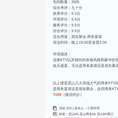
包间数量：39间
综合考评：九十分
效果评分：9.2分
环境评分：9.5分
服务评分：9.5分
综合评分：9.5分
适合用途：朋友聚会 商务宴请
相关推荐
营业时间：晚上19:00至凌晨3:00
昆山ktv夜场哪里好玩-昆山八大便宜好玩的
昆山天外天KTV以其优雅的环境和周到的服务著
环境描述：
响，给你带来无与伦比的视听享受。这里还提供多
这家KTV以其独特的装修风格和豪华的
娱乐盛宴。无论是商务宴请还是朋友聚会
昆山ktv哪个比较好-昆山八大比较好的kt
昆山，一座充满活力与魅力的城市，以其丰富的美
让我们一起来看看，昆山有哪些比较好的KTV娱
以上便是昆山几大高端大气的商务KTV
昆山市区周边有哪些好玩的ktv-昆山五大高
是商务宴请还是朋友聚会，这些商务K
昆山位于江苏省苏州市，是一个经济蓬勃发展的城
7109
（微信同步）
律。和其他城市一样，昆山的KTV也有高低之分
KTV排名，带你领略一下这其中的魅力！
昆山ktv夜总会哪家好-昆山八大最好玩的商
浏览 (50) | 发布人：小雪经理
标签：
昆山ktv
昆山商务ktv
昆山ktv预订
在昆山这座历史悠久而又充满活力的城市，KTV