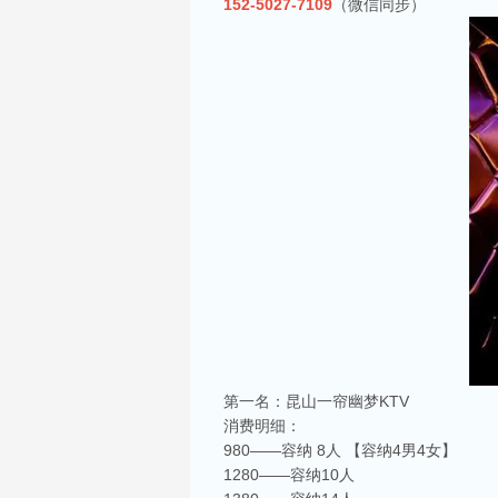
152-5027-7109
（微信同步）
第一名：昆山一帘幽梦KTV
消费明细：
980——容纳 8人 【容纳4男4女】
1280——容纳10人