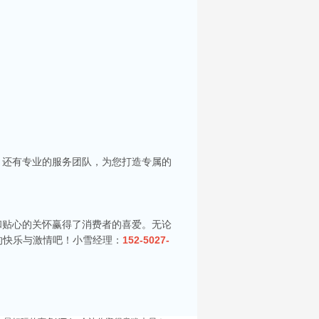
你服务。每间包房都配备了大屏幕投影及高质量音
，还有专业的服务团队，为您打造专属的
选择。在昆山，有许多高端KTV会所可供选择，
和贴心的关怀赢得了消费者的喜爱。无论
的快乐与激情吧！小雪经理：
152-5027-
，KTV的热潮更是成为了这个城市夜晚的主旋
人士。接下来，就让我为大家揭晓昆山五大高端
社交的人们提供了一个理想的聚会地点。无论是和