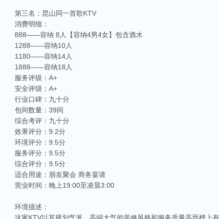
第三名：昆山同一首歌KTV
消费明细：
888——容纳 8人【容纳4男4女】包含酒水
1288——容纳10人
1180——容纳14人
1888——容纳18人
服务评级：A+
安全评级：A+
行业口碑：九十分
包间数量：39间
综合考评：九十分
效果评分：9.2分
环境评分：9.5分
服务评分：9.5分
综合评分：9.5分
适合用途：朋友聚会 商务宴请
营业时间：晚上19:00至凌晨3:00
环境描述：
这家KTV以其规划气派、高端大气的装修风格和服务质量高而榜上