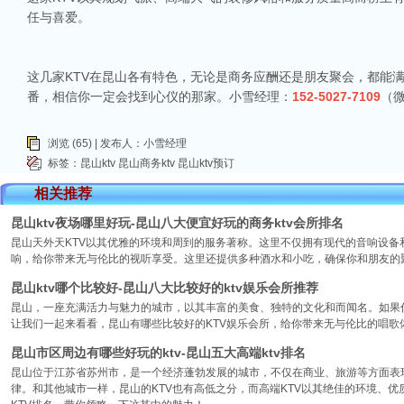
任与喜爱。
这几家KTV在昆山各有特色，无论是商务应酬还是朋友聚会，都能
番，相信你一定会找到心仪的那家。小雪经理：
152-5027-7109
（
浏览 (65) | 发布人：小雪经理
标签：
昆山ktv
昆山商务ktv
昆山ktv预订
相关推荐
昆山ktv夜场哪里好玩-昆山八大便宜好玩的商务ktv会所排名
昆山天外天KTV以其优雅的环境和周到的服务著称。这里不仅拥有现代的音响设
响，给你带来无与伦比的视听享受。这里还提供多种酒水和小吃，确保你和朋友的
昆山ktv哪个比较好-昆山八大比较好的ktv娱乐会所推荐
昆山，一座充满活力与魅力的城市，以其丰富的美食、独特的文化和而闻名。如果你
让我们一起来看看，昆山有哪些比较好的KTV娱乐会所，给你带来无与伦比的唱歌
昆山市区周边有哪些好玩的ktv-昆山五大高端ktv排名
昆山位于江苏省苏州市，是一个经济蓬勃发展的城市，不仅在商业、旅游等方面表
律。和其他城市一样，昆山的KTV也有高低之分，而高端KTV以其绝佳的环境、