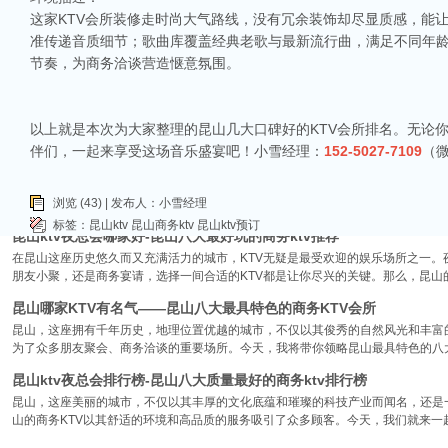
昆山ktv夜场哪里好玩-昆山八大便宜好玩的商务ktv会所排名
这家KTV会所装修走时尚大气路线，没有冗余装饰却尽显质感，能
昆山天外天KTV以其优雅的环境和周到的服务著称。这里不仅拥有现代的音响设
准传递音质细节；歌曲库覆盖经典老歌与最新流行曲，满足不同年
响，给你带来无与伦比的视听享受。这里还提供多种酒水和小吃，确保你和朋友的
节奏，为商务洽谈营造惬意氛围。
昆山ktv哪个比较好-昆山八大比较好的ktv娱乐会所推荐
昆山，一座充满活力与魅力的城市，以其丰富的美食、独特的文化和而闻名。如果你
让我们一起来看看，昆山有哪些比较好的KTV娱乐会所，给你带来无与伦比的唱歌
以上就是本次为大家整理的昆山几大口碑好的KTV会所排名。无论
昆山市区周边有哪些好玩的ktv-昆山五大高端ktv排名
伴们，一起来享受这场音乐盛宴吧！小雪经理：
152-5027-7109
（
昆山位于江苏省苏州市，是一个经济蓬勃发展的城市，不仅在商业、旅游等方面表
律。和其他城市一样，昆山的KTV也有高低之分，而高端KTV以其绝佳的环境、
浏览 (43) | 发布人：小雪经理
KTV排名，带你领略一下这其中的魅力！
标签：
昆山ktv
昆山商务ktv
昆山ktv预订
昆山ktv夜总会哪家好-昆山八大最好玩的商务ktv推荐
在昆山这座历史悠久而又充满活力的城市，KTV无疑是最受欢迎的娱乐场所之一。
朋友小聚，还是商务宴请，选择一间合适的KTV都是让你尽兴的关键。那么，昆山
昆山哪家KTV有名气——昆山八大最具特色的商务KTV会所
昆山，这座拥有千年历史，地理位置优越的城市，不仅以其俊秀的自然风光和丰富
为了众多朋友聚会、商务洽谈的重要场所。今天，我将带你领略昆山最具特色的八大
昆山ktv夜总会排行榜-昆山八大质量最好的商务ktv排行榜
昆山，这座美丽的城市，不仅以其丰厚的文化底蕴和璀璨的科技产业而闻名，还是
山的商务KTV以其舒适的环境和高品质的服务吸引了众多顾客。今天，我们就来一