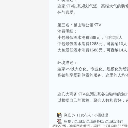
这家KTV以其规划气派、高端大气的
任与喜爱。
第三名：昆山瑞公馆KTV
消费明细：
小包最低酒水消费888元，可容纳8人
相关推荐
中包最低酒水消费1288元，可容纳10人
昆山ktv夜场哪里好玩-昆山八大便宜好玩的
大包最低酒水消费1688元，可容纳14人
昆山天外天KTV以其优雅的环境和周到的服务著
响，给你带来无与伦比的视听享受。这里还提供多
环境描述：
昆山ktv哪个比较好-昆山八大比较好的kt
这家ktv以大众化、专业化、规模化为
昆山，一座充满活力与魅力的城市，以其丰富的美
客都能享受到尊贵的服务。这里的人均
让我们一起来看看，昆山有哪些比较好的KTV娱
昆山市区周边有哪些好玩的ktv-昆山五大高
这几大商务KTV会所以其各自独特的
昆山位于江苏省苏州市，是一个经济蓬勃发展的城
律。和其他城市一样，昆山的KTV也有高低之分
以根据自己的预算、聚会人数和喜好，选
KTV排名，带你领略一下这其中的魅力！
昆山ktv夜总会哪家好-昆山八大最好玩的商
浏览 (51) | 发布人：小雪经理
在昆山这座历史悠久而又充满活力的城市，KTV
标签：
昆山ktv
昆山商务ktv
昆山ktv预订
朋友小聚，还是商务宴请，选择一间合适的KTV