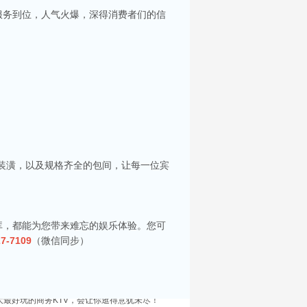
服务到位，人气火爆，深得消费者们的信
你服务。每间包房都配备了大屏幕投影及高质量音
的装潢，以及规格齐全的包间，让每一位宾
选择。在昆山，有许多高端KTV会所可供选择，
库，都能为您带来难忘的娱乐体验。您可
，KTV的热潮更是成为了这个城市夜晚的主旋
人士。接下来，就让我为大家揭晓昆山五大高端
27-7109
（微信同步）
社交的人们提供了一个理想的聚会地点。无论是和
大最好玩的商务KTV，会让你逛得意犹未尽！