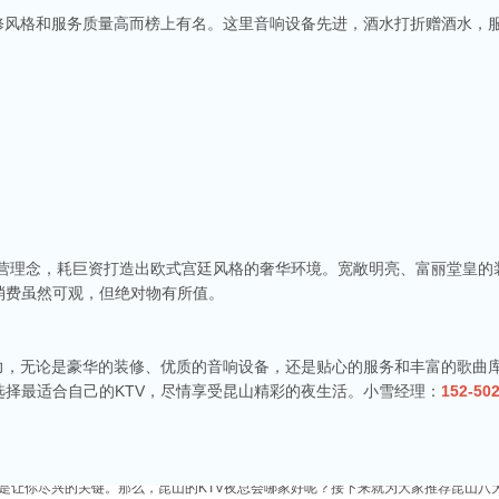
装修风格和服务质量高而榜上有名。这里音响设备先进，酒水打折赠酒水，
商务ktv会所排名
称。这里不仅拥有现代的音响设备和豪华的装修，还有专业的调酒师和服务人员全程为
种酒水和小吃，确保你和朋友的聚会充满乐趣。
v娱乐会所推荐
经营理念，耗巨资打造出欧式宫廷风格的奢华环境。宽敞明亮、富丽堂皇
食、独特的文化和而闻名。如果你想要体验一场嗨翻天的夜晚，KTV绝对是不可或缺的
消费虽然可观，但绝对物有所值。
乐会所，给你带来无与伦比的唱歌体验。
端ktv排名
魅力，无论是豪华的装修、优质的音响设备，还是贴心的服务和丰富的歌曲
市，不仅在商业、旅游等方面表现出色，还有着丰富的。夜晚的昆山市区总是灯火辉煌
，而高端KTV以其绝佳的环境、优质的服务和顶尖的音响设备吸引了不少年轻人和商务
择最适合自己的KTV，尽情享受昆山精彩的夜生活。小雪经理：
152-50
务ktv推荐
无疑是最受欢迎的娱乐场所之一。夜总会作为KTV的一种高端娱乐场所，为喜欢唱歌和
都是让你尽兴的关键。那么，昆山的KTV夜总会哪家好呢？接下来就为大家推荐昆山八