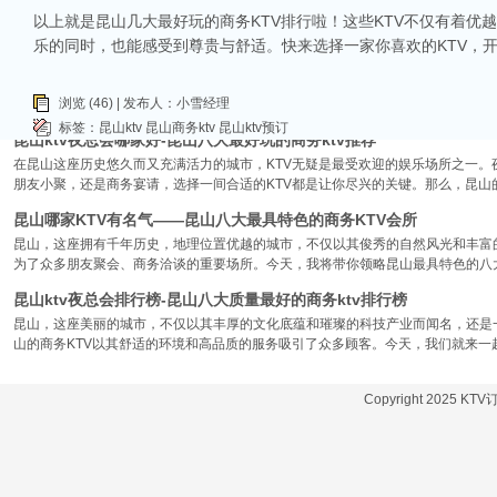
让我们一起来看看，昆山有哪些比较好的KTV娱乐会所，给你带来无与伦比的唱歌
以上就是昆山几大最好玩的商务KTV排行啦！这些KTV不仅有着
昆山市区周边有哪些好玩的ktv-昆山五大高端ktv排名
乐的同时，也能感受到尊贵与舒适。快来选择一家你喜欢的KTV，
昆山位于江苏省苏州市，是一个经济蓬勃发展的城市，不仅在商业、旅游等方面表
律。和其他城市一样，昆山的KTV也有高低之分，而高端KTV以其绝佳的环境、
浏览 (46) | 发布人：小雪经理
KTV排名，带你领略一下这其中的魅力！
标签：
昆山ktv
昆山商务ktv
昆山ktv预订
昆山ktv夜总会哪家好-昆山八大最好玩的商务ktv推荐
在昆山这座历史悠久而又充满活力的城市，KTV无疑是最受欢迎的娱乐场所之一。
朋友小聚，还是商务宴请，选择一间合适的KTV都是让你尽兴的关键。那么，昆山
昆山哪家KTV有名气——昆山八大最具特色的商务KTV会所
昆山，这座拥有千年历史，地理位置优越的城市，不仅以其俊秀的自然风光和丰富
为了众多朋友聚会、商务洽谈的重要场所。今天，我将带你领略昆山最具特色的八大
昆山ktv夜总会排行榜-昆山八大质量最好的商务ktv排行榜
昆山，这座美丽的城市，不仅以其丰厚的文化底蕴和璀璨的科技产业而闻名，还是
山的商务KTV以其舒适的环境和高品质的服务吸引了众多顾客。今天，我们就来一
Copyright 2025 KT