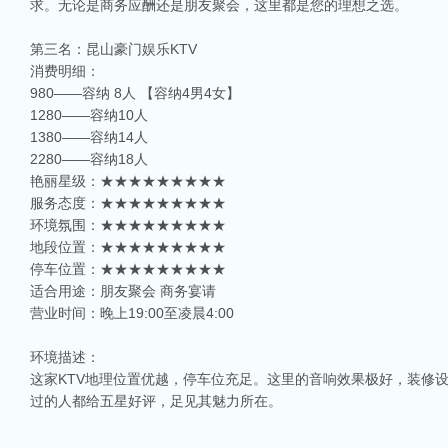
求。无论是商务应酬还是朋友聚会，这里都是您的理想之选。
第三名：昆山豪门娱乐KTV
消费明细：
980——容纳 8人 【容纳4男4女】
1280——容纳10人
1380——容纳14人
2280——容纳18人
艳丽星级：★★★★★★★★★
服务态度：★★★★★★★★★
环境氛围：★★★★★★★★★
地段位置：★★★★★★★★★
停车位置：★★★★★★★★★
适合用途：朋友聚会 商务宴请
相关推荐
营业时间：晚上19:00至凌晨4:00
昆山ktv夜场哪里好玩-昆山八大便宜好玩的商务ktv会所排名
环境描述：
昆山天外天KTV以其优雅的环境和周到的服务著称。这里不仅拥有现代的音响设
这家KTV地理位置优越，停车位充足。这里的音响效果极好，装修
响，给你带来无与伦比的视听享受。这里还提供多种酒水和小吃，确保你和朋友的
过的人都给五星好评，足见其魅力所在。
昆山ktv哪个比较好-昆山八大比较好的ktv娱乐会所推荐
昆山，一座充满活力与魅力的城市，以其丰富的美食、独特的文化和而闻名。如果你