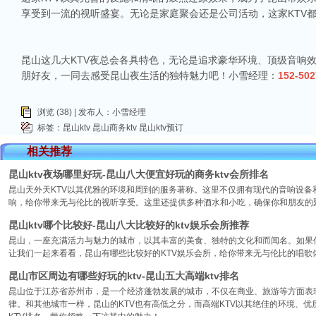
享受到一流的视听盛宴。无论是家庭聚会还是公司活动，这家KTV
昆山这几大KTV夜总会各具特色，无论是追求豪华环境、顶级音响
朋好友，一同去感受昆山夜生活的独特魅力吧！小雪经理：
152-502
浏览 (38) | 发布人：小雪经理
标签：
昆山ktv
昆山商务ktv
昆山ktv预订
相关推荐
昆山ktv夜场哪里好玩-昆山八大便宜好玩的商务ktv会所排名
昆山天外天KTV以其优雅的环境和周到的服务著称。这里不仅拥有现代的音响设
响，给你带来无与伦比的视听享受。这里还提供多种酒水和小吃，确保你和朋友的
昆山ktv哪个比较好-昆山八大比较好的ktv娱乐会所推荐
昆山，一座充满活力与魅力的城市，以其丰富的美食、独特的文化和而闻名。如果你
让我们一起来看看，昆山有哪些比较好的KTV娱乐会所，给你带来无与伦比的唱歌
昆山市区周边有哪些好玩的ktv-昆山五大高端ktv排名
昆山位于江苏省苏州市，是一个经济蓬勃发展的城市，不仅在商业、旅游等方面表
律。和其他城市一样，昆山的KTV也有高低之分，而高端KTV以其绝佳的环境、