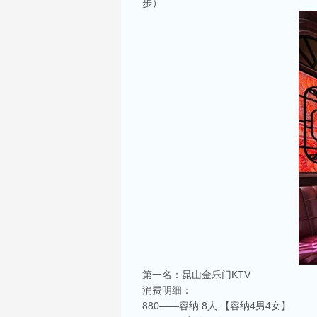
步）
第一名：昆山金乐门KTV
消费明细：
880——容纳 8人 【容纳4男4女】