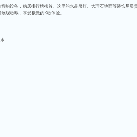
级的音响设备，稳居排行榜榜首。这里的水晶吊灯、大理石地面等装饰尽显
情展现歌喉，享受极致的K歌体验。
酒水
商务ktv会所排名
称。这里不仅拥有现代的音响设备和豪华的装修，还有专业的调酒师和服务人员全程为
种酒水和小吃，确保你和朋友的聚会充满乐趣。