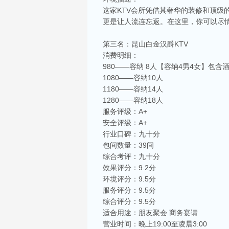
这家KTV会所凭借其奢华的装修和顶
更是让人流连忘返。在这里，你可以尽
第三名：昆山白金汉爵KTV
消费明细：
980——容纳 8人【容纳4男4女】包含
1080——容纳10人
1180——容纳14人
1280——容纳18人
服务评级：A+
安全评级：A+
行业口碑：九十分
包间数量：39间
综合考评：九十分
效果评分：9.2分
环境评分：9.5分
服务评分：9.5分
相关推荐
综合评分：9.5分
昆山ktv夜场哪里好玩-昆山八大便宜好玩的
适合用途：朋友聚会 商务宴请
昆山天外天KTV以其优雅的环境和周到的服务著
营业时间：晚上19:00至凌晨3:00
响，给你带来无与伦比的视听享受。这里还提供多