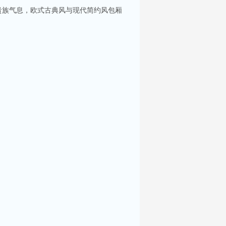
贵族气息，欧式古典风与现代简约风包厢
你服务。每间包房都配备了大屏幕投影及高质量音