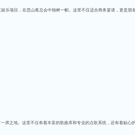
丰富娱乐项目，在昆山夜总会中独树一帜。这里不仅适合商务宴请，更是朋
商务ktv会所排名
称。这里不仅拥有现代的音响设备和豪华的装修，还有专业的调酒师和服务人员全程为
种酒水和小吃，确保你和朋友的聚会充满乐趣。
v娱乐会所推荐
占有一席之地。这里不仅有着丰富的歌曲库和专业的点歌系统，还有着贴心的
食、独特的文化和而闻名。如果你想要体验一场嗨翻天的夜晚，KTV绝对是不可或缺的
。
乐会所，给你带来无与伦比的唱歌体验。