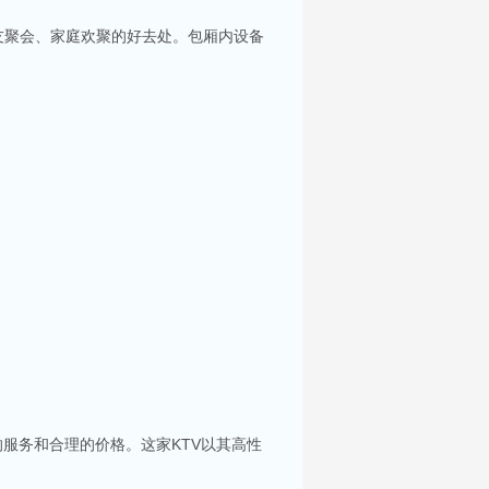
友聚会、家庭欢聚的好去处。包厢内设备
你服务。每间包房都配备了大屏幕投影及高质量音
服务和合理的价格。这家KTV以其高性
选择。在昆山，有许多高端KTV会所可供选择，