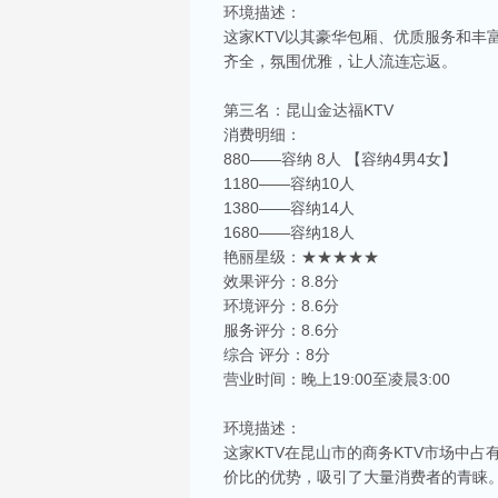
环境描述：
这家KTV以其豪华包厢、优质服务和
齐全，氛围优雅，让人流连忘返。
第三名：昆山金达福KTV
消费明细：
880——容纳 8人 【容纳4男4女】
1180——容纳10人
1380——容纳14人
1680——容纳18人
艳丽星级：★★★★★
效果评分：8.8分
环境评分：8.6分
相关推荐
服务评分：8.6分
昆山ktv夜场哪里好玩-昆山八大便宜好玩的
综合 评分：8分
昆山天外天KTV以其优雅的环境和周到的服务著
营业时间：晚上19:00至凌晨3:00
响，给你带来无与伦比的视听享受。这里还提供多
环境描述：
昆山ktv哪个比较好-昆山八大比较好的kt
这家KTV在昆山市的商务KTV市场中
昆山，一座充满活力与魅力的城市，以其丰富的美
价比的优势，吸引了大量消费者的青睐
让我们一起来看看，昆山有哪些比较好的KTV娱