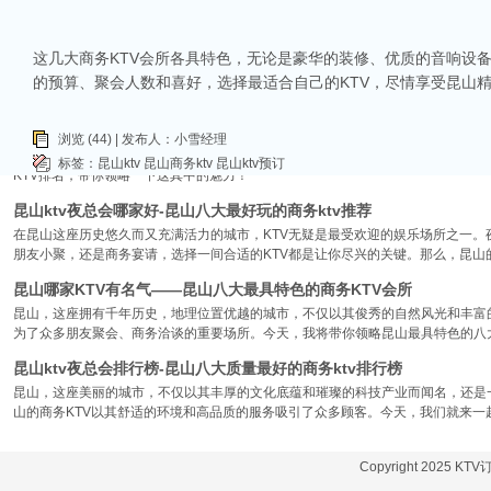
昆山ktv哪个比较好-昆山八大比较好的ktv娱乐会所推荐
昆山，一座充满活力与魅力的城市，以其丰富的美食、独特的文化和而闻名。如果你
这几大商务KTV会所各具特色，无论是豪华的装修、优质的音响设
让我们一起来看看，昆山有哪些比较好的KTV娱乐会所，给你带来无与伦比的唱歌
的预算、聚会人数和喜好，选择最适合自己的KTV，尽情享受昆山
昆山市区周边有哪些好玩的ktv-昆山五大高端ktv排名
昆山位于江苏省苏州市，是一个经济蓬勃发展的城市，不仅在商业、旅游等方面表
浏览 (44) | 发布人：小雪经理
律。和其他城市一样，昆山的KTV也有高低之分，而高端KTV以其绝佳的环境、
标签：
昆山ktv
昆山商务ktv
昆山ktv预订
KTV排名，带你领略一下这其中的魅力！
昆山ktv夜总会哪家好-昆山八大最好玩的商务ktv推荐
在昆山这座历史悠久而又充满活力的城市，KTV无疑是最受欢迎的娱乐场所之一。
朋友小聚，还是商务宴请，选择一间合适的KTV都是让你尽兴的关键。那么，昆山
昆山哪家KTV有名气——昆山八大最具特色的商务KTV会所
昆山，这座拥有千年历史，地理位置优越的城市，不仅以其俊秀的自然风光和丰富
为了众多朋友聚会、商务洽谈的重要场所。今天，我将带你领略昆山最具特色的八大
昆山ktv夜总会排行榜-昆山八大质量最好的商务ktv排行榜
昆山，这座美丽的城市，不仅以其丰厚的文化底蕴和璀璨的科技产业而闻名，还是
山的商务KTV以其舒适的环境和高品质的服务吸引了众多顾客。今天，我们就来一
Copyright 2025 KT