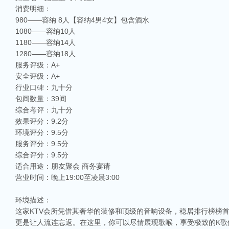
消费明细：
980——容纳 8人【容纳4男4女】包含酒水
1080——容纳10人
1180——容纳14人
1280——容纳18人
服务评级：A+
安全评级：A+
行业口碑：九十分
包间数量：39间
综合考评：九十分
效果评分：9.2分
环境评分：9.5分
服务评分：9.5分
综合评分：9.5分
适合用途：朋友聚会 商务宴请
营业时间：晚上19:00至凌晨3:00
相关推荐
环境描述：
昆山ktv夜场哪里好玩-昆山八大便宜好玩的商务ktv会所排名
这家KTV会所凭借其奢华的装修和顶级的音响设备，稳居排行榜榜
昆山天外天KTV以其优雅的环境和周到的服务著称。这里不仅拥有现代的音响设
更是让人流连忘返。在这里，你可以尽情展现歌喉，享受极致的K歌
响，给你带来无与伦比的视听享受。这里还提供多种酒水和小吃，确保你和朋友的