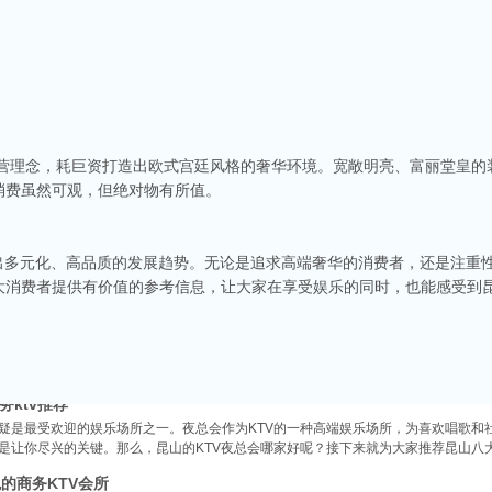
商务ktv会所排名
经营理念，耗巨资打造出欧式宫廷风格的奢华环境。宽敞明亮、富丽堂皇
称。这里不仅拥有现代的音响设备和豪华的装修，还有专业的调酒师和服务人员全程为
消费虽然可观，但绝对物有所值。
种酒水和小吃，确保你和朋友的聚会充满乐趣。
v娱乐会所推荐
食、独特的文化和而闻名。如果你想要体验一场嗨翻天的夜晚，KTV绝对是不可或缺的
现出多元化、高品质的发展趋势。无论是追求高端奢华的消费者，还是注重
乐会所，给你带来无与伦比的唱歌体验。
大消费者提供有价值的参考信息，让大家在享受娱乐的同时，也能感受到
端ktv排名
市，不仅在商业、旅游等方面表现出色，还有着丰富的。夜晚的昆山市区总是灯火辉煌
，而高端KTV以其绝佳的环境、优质的服务和顶尖的音响设备吸引了不少年轻人和商务
务ktv推荐
无疑是最受欢迎的娱乐场所之一。夜总会作为KTV的一种高端娱乐场所，为喜欢唱歌和
都是让你尽兴的关键。那么，昆山的KTV夜总会哪家好呢？接下来就为大家推荐昆山八
的商务KTV会所