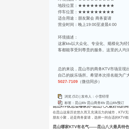
地段位置：★★★★★★★★★
停车位置：★★★★★★★★★
适合用途：朋友聚会 商务宴请
营业时间：晚上19:00至凌晨4:00
相关推荐
环境描述：
昆山ktv夜场哪里好玩-昆山八大便宜好玩的
这家ktv以大众化、专业化、规模化为
昆山天外天KTV以其优雅的环境和周到的服务著
客都能享受到尊贵的服务。这里的人均
响，给你带来无与伦比的视听享受。这里还提供多
昆山ktv哪个比较好-昆山八大比较好的kt
昆山，一座充满活力与魅力的城市，以其丰富的美
总的来说，昆山市的商务KTV市场呈
让我们一起来看看，昆山有哪些比较好的KTV娱
自己的娱乐场所。希望本次排名能为广
昆山市区周边有哪些好玩的ktv-昆山五大高
5027-7109
（微信同步）
昆山位于江苏省苏州市，是一个经济蓬勃发展的城
律。和其他城市一样，昆山的KTV也有高低之分
浏览 (52) | 发布人：小雪经理
KTV排名，带你领略一下这其中的魅力！
标签：
昆山ktv
昆山商务ktv
昆山ktv预订
昆山ktv夜总会哪家好-昆山八大最好玩的商
在昆山这座历史悠久而又充满活力的城市，KTV
朋友小聚，还是商务宴请，选择一间合适的KTV
昆山哪家KTV有名气——昆山八大最具特色