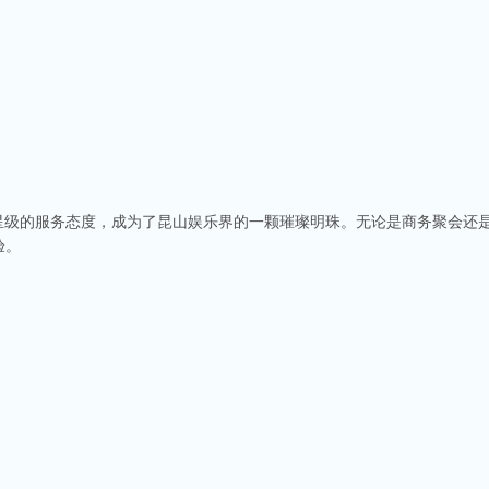
五星级的服务态度，成为了昆山娱乐界的一颗璀璨明珠。无论是商务聚会还
验。