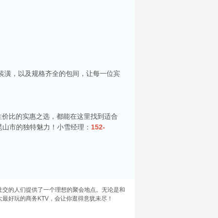
的装潢，以及规格齐全的包间，让每一位宾
你服务。每间包房都配备了大屏幕投影及高质量音
选择。在昆山，有许多高端KTV会所可供选择，
性价比的实惠之选，都能在这里找到适合
昆山市的独特魅力！小雪经理：
152-
，KTV的热潮更是成为了这个城市夜晚的主旋
人士。接下来，就让我为大家揭晓昆山五大高端
社交的人们提供了一个理想的聚会地点。无论是和
大最好玩的商务KTV，会让你逛得意犹未尽！