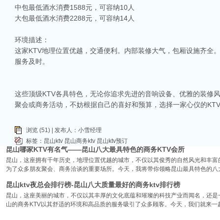
中包最低酒水消费1588元，可容纳10人
昆山天外天KTV以其优雅的环境和周到的服务著称。这里不仅拥有现代的音响设
大包最低酒水消费2288元，可容纳14人
响，给你带来无与伦比的视听享受。这里还提供多种酒水和小吃，确保你和朋友的
昆山ktv哪个比较好-昆山八大比较好的ktv娱乐会所推荐
环境描述：
昆山，一座充满活力与魅力的城市，以其丰富的美食、独特的文化和而闻名。如果你
这家KTV地理位置优越，交通便利。内部装修大气，包厢设施齐全
让我们一起来看看，昆山有哪些比较好的KTV娱乐会所，给你带来无与伦比的唱歌
服务及时。
昆山市区周边有哪些好玩的ktv-昆山五大高端ktv排名
昆山位于江苏省苏州市，是一个经济蓬勃发展的城市，不仅在商业、旅游等方面表
律。和其他城市一样，昆山的KTV也有高低之分，而高端KTV以其绝佳的环境、
这些顶级KTV各具特色，无论你追求先进的音响设备、优雅的装修
KTV排名，带你领略一下这其中的魅力！
聚会或商务活动，不妨根据自己的喜好和预算，选择一家心仪的KT
昆山ktv夜总会哪家好-昆山八大最好玩的商务ktv推荐
在昆山这座历史悠久而又充满活力的城市，KTV无疑是最受欢迎的娱乐场所之一。
浏览 (51) | 发布人：小雪经理
朋友小聚，还是商务宴请，选择一间合适的KTV都是让你尽兴的关键。那么，昆山
标签：
昆山ktv
昆山商务ktv
昆山ktv预订
昆山哪家KTV有名气——昆山八大最具特色的商务KTV会所
昆山，这座拥有千年历史，地理位置优越的城市，不仅以其俊秀的自然风光和丰富
为了众多朋友聚会、商务洽谈的重要场所。今天，我将带你领略昆山最具特色的八大
昆山ktv夜总会排行榜-昆山八大质量最好的商务ktv排行榜
昆山，这座美丽的城市，不仅以其丰厚的文化底蕴和璀璨的科技产业而闻名，还是
山的商务KTV以其舒适的环境和高品质的服务吸引了众多顾客。今天，我们就来一