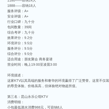
1180——容纳14人
1888——容纳18人
服务评级：A+
安全评级：A+
行业口碑：九十分
包间数量：39间
综合考评：九十分
效果评分：9.2分
环境评分：9.5分
服务评分：9.5分
综合评分：9.5分
适合用途：朋友聚会 商务宴请
营业时间：晚上19:00至凌晨3:00
环境描述：
这家KTV以其高端的服务和奢华的环境赢得了广泛赞誉。这里不仅
的尊贵体验。价格虽高，但体验绝对物超所值。
第三名：昆山永乐公馆KTV
相关推荐
消费明细：
小包最低酒水消费988元，可容纳8人
昆山ktv夜场哪里好玩-昆山八大便宜好玩的商务ktv会所排名