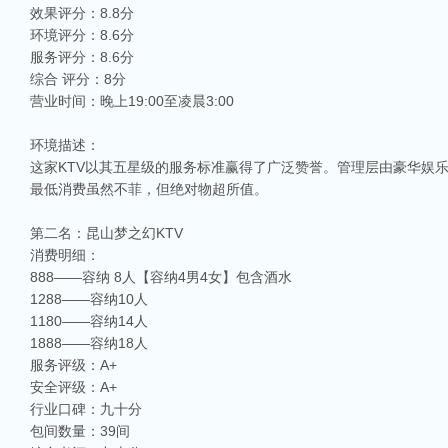
效果评分：8.8分
环境评分：8.6分
服务评分：8.6分
综合 评分：8分
营业时间：晚上19:00至凌晨3:00
环境描述：
这家KTV以其五星级的服务标准赢得了广泛赞誉。管理层由豪华娱
最低消费虽然不菲，但绝对物超所值。
第二名：昆山梦之幻KTV
消费明细：
888——容纳 8人【容纳4男4女】包含酒水
1288——容纳10人
1180——容纳14人
1888——容纳18人
服务评级：A+
安全评级：A+
行业口碑：九十分
包间数量：39间