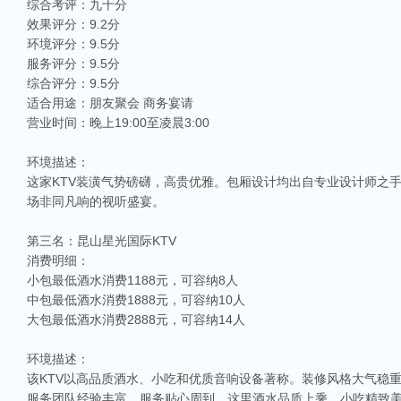
综合考评：九十分
效果评分：9.2分
环境评分：9.5分
服务评分：9.5分
综合评分：9.5分
适合用途：朋友聚会 商务宴请
营业时间：晚上19:00至凌晨3:00
环境描述：
这家KTV装潢气势磅礴，高贵优雅。包厢设计均出自专业设计师之
场非同凡响的视听盛宴。
第三名：昆山星光国际KTV
消费明细：
小包最低酒水消费1188元，可容纳8人
中包最低酒水消费1888元，可容纳10人
相关推荐
大包最低酒水消费2888元，可容纳14人
昆山ktv夜场哪里好玩-昆山八大便宜好玩的商务ktv会所排名
环境描述：
昆山天外天KTV以其优雅的环境和周到的服务著称。这里不仅拥有现代的音响设
该KTV以高品质酒水、小吃和优质音响设备著称。装修风格大气稳
响，给你带来无与伦比的视听享受。这里还提供多种酒水和小吃，确保你和朋友的
服务团队经验丰富，服务贴心周到。这里酒水品质上乘，小吃精致