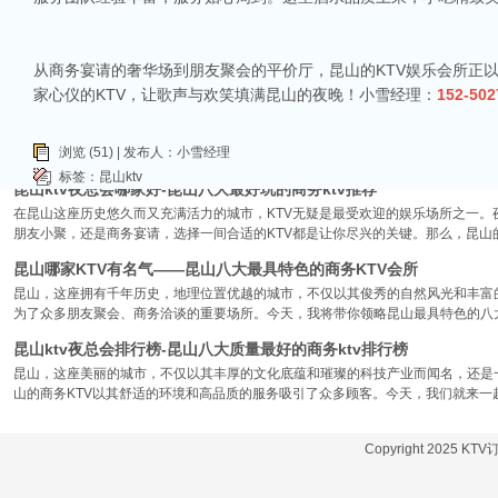
昆山ktv哪个比较好-昆山八大比较好的ktv娱乐会所推荐
昆山，一座充满活力与魅力的城市，以其丰富的美食、独特的文化和而闻名。如果你
让我们一起来看看，昆山有哪些比较好的KTV娱乐会所，给你带来无与伦比的唱歌
从商务宴请的奢华场到朋友聚会的平价厅，昆山的KTV娱乐会所正
昆山市区周边有哪些好玩的ktv-昆山五大高端ktv排名
家心仪的KTV，让歌声与欢笑填满昆山的夜晚！小雪经理：
152-502
昆山位于江苏省苏州市，是一个经济蓬勃发展的城市，不仅在商业、旅游等方面表
律。和其他城市一样，昆山的KTV也有高低之分，而高端KTV以其绝佳的环境、
浏览 (51) | 发布人：小雪经理
KTV排名，带你领略一下这其中的魅力！
标签：
昆山ktv
昆山ktv夜总会哪家好-昆山八大最好玩的商务ktv推荐
在昆山这座历史悠久而又充满活力的城市，KTV无疑是最受欢迎的娱乐场所之一。
朋友小聚，还是商务宴请，选择一间合适的KTV都是让你尽兴的关键。那么，昆山
昆山哪家KTV有名气——昆山八大最具特色的商务KTV会所
昆山，这座拥有千年历史，地理位置优越的城市，不仅以其俊秀的自然风光和丰富
为了众多朋友聚会、商务洽谈的重要场所。今天，我将带你领略昆山最具特色的八大
昆山ktv夜总会排行榜-昆山八大质量最好的商务ktv排行榜
昆山，这座美丽的城市，不仅以其丰厚的文化底蕴和璀璨的科技产业而闻名，还是
山的商务KTV以其舒适的环境和高品质的服务吸引了众多顾客。今天，我们就来一
Copyright 2025 KT