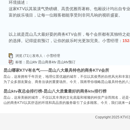
昆山ktv哪个比较好-昆山八大比较好的ktv娱乐会所推荐
环境描述：
这家KTV以其装潢气势磅礴、高贵优雅而著称。包厢设计均出自专
昆山，一座充满活力与魅力的城市，以其丰富的美食、独特的文化和而闻名。如果你
让我们一起来看看，昆山有哪些比较好的KTV娱乐会所，给你带来无与伦比的唱歌
富的娱乐项目，让每一位顾客都能享受到非同凡响的视听盛宴。
昆山市区周边有哪些好玩的ktv-昆山五大高端ktv排名
昆山位于江苏省苏州市，是一个经济蓬勃发展的城市，不仅在商业、旅游等方面表
以上就是昆山几大最好耍的商务KTV会所，每个会所都有其独特之
律。和其他城市一样，昆山的KTV也有高低之分，而高端KTV以其绝佳的环境、
KTV排名，带你领略一下这其中的魅力！
的选择。记得提前预订，让你的娱乐时光更加完美。小雪经理：
152
昆山ktv夜总会哪家好-昆山八大最好玩的商务ktv推荐
在昆山这座历史悠久而又充满活力的城市，KTV无疑是最受欢迎的娱乐场所之一。
浏览 (71) | 发布人：小雪经理
朋友小聚，还是商务宴请，选择一间合适的KTV都是让你尽兴的关键。那么，昆山
标签：
昆山ktv
昆山商务ktv
昆山ktv预订
昆山哪家KTV有名气——昆山八大最具特色的商务KTV会所
昆山，这座拥有千年历史，地理位置优越的城市，不仅以其俊秀的自然风光和丰富
为了众多朋友聚会、商务洽谈的重要场所。今天，我将带你领略昆山最具特色的八大
昆山ktv夜总会排行榜-昆山八大质量最好的商务ktv排行榜
昆山，这座美丽的城市，不仅以其丰厚的文化底蕴和璀璨的科技产业而闻名，还是
山的商务KTV以其舒适的环境和高品质的服务吸引了众多顾客。今天，我们就来一
Copyright 2025 KT