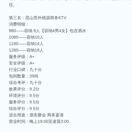
目。
第三名：昆山世外桃源商务KTV
消费明细：
980——容纳 8人【容纳4男4女】包含酒水
1080——容纳10人
1180——容纳14人
1280——容纳18人
服务评级：A+
安全评级：A+
行业口碑：九十分
包间数量：39间
综合考评：九十分
效果评分：9.2分
环境评分：9.5分
服务评分：9.5分
相关推荐
综合评分：9.5分
昆山ktv夜场哪里好玩-昆山八大便宜好玩的商务ktv会所排名
适合用途：朋友聚会 商务宴请
昆山天外天KTV以其优雅的环境和周到的服务著称。这里不仅拥有现代的音响设
营业时间：晚上19:00至凌晨3:00
响，给你带来无与伦比的视听享受。这里还提供多种酒水和小吃，确保你和朋友的