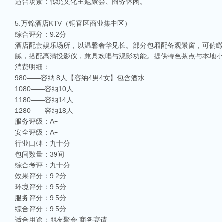
适合场景：传统文化主题聚会、商务休闲。
5.万锦酒店KTV（铜官区商业集中区）
综合评分：9.2分
酒店配套娱乐场所，以温馨奢华见长。部分包厢配备观景窗，可俯
腻，搭配高清投影仪，兼具欢唱与观影功能。提供特色茶点与本地
消费明细：
980——容纳 8人【容纳4男4女】包含酒水
1080——容纳10人
1180——容纳14人
1280——容纳18人
服务评级：A+
安全评级：A+
行业口碑：九十分
包间数量：39间
综合考评：九十分
效果评分：9.2分
环境评分：9.5分
服务评分：9.5分
综合评分：9.5分
适合用途：朋友聚会 商务宴请