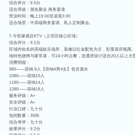
综合评分：9.5分
适合用途：朋友聚会 商务宴请
营业时间：晚上19:00至凌晨3:00
适合场景：中高端商务宴请、私人定制聚会。
7.今世缘酒店KTV（义安区核心区域）
综合评分：9.1分
区域内知名的高端娱乐场所，装修以红金配色为主，彰显喜庆氛围
地特色烧烤与家常菜，可24小时点餐，连通房设计适合20人以上大
消费明细：
980——容纳 8人【容纳4男4女】包含酒水
1080——容纳10人
1180——容纳14人
1280——容纳18人
服务评级：A+
安全评级：A+
行业口碑：九十分
包间数量：39间
综合考评：九十分
效果评分：9.2分