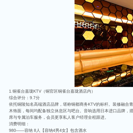
1.铜雀台嘉珑KTV（铜官区铜雀台嘉珑酒店内）
综合评分：9.7分
依托铜陵知名高端酒店品牌，堪称铜都商务KTV的标杆。装修融合
木饰面，每间均配备独立休息区与吧台。音响选用日本进口品牌，搭
席与专属泊车服务，会员更享私人客户经理全程跟进。
消费明细：
980——容纳 8人【容纳4男4女】包含酒水