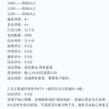
1080——容纳10人
1180——容纳14人
1280——容纳18人
服务评级：A+
安全评级：A+
行业口碑：九十分
包间数量：39间
综合考评：九十分
效果评分：9.2分
环境评分：9.5分
服务评分：9.5分
综合评分：9.5分
适合用途：朋友聚会 商务宴请
营业时间：晚上19:00至凌晨3:00
适合场景：高端商务宴请、重要客户接待。
2.北斗星城环球壹号KTV（铜官区北斗星城B1-4楼）
综合评分：9.5分
坐落于核心商圈，是铜陵夜场的“潮流地标”。装修以黑金为主色调
9点后有专业DJ驻场，可混搭流行曲与电子乐，服务员会贴心准备