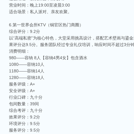
营业时间：晚上19:00至凌晨3:00
适合场景：私人派对、亲友欢聚。
6.第一世界会所KTV（铜官区热门商圈）
综合评分：9.2分
以“高端私密”为核心特色，大堂采用挑高设计，搭配艺术壁画与鎏
果评分达9.5分。服务团队经过专业礼仪培训，响应时间不超过3分
消费明细：
980——容纳 8人【容纳4男4女】包含酒水
1080——容纳10人
1180——容纳14人
1280——容纳18人
服务评级：A+
安全评级：A+
行业口碑：九十分
包间数量：39间
综合考评：九十分
效果评分：9.2分
环境评分：9.5分
服务评分：9.5分