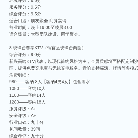
环境评分：9.5分
服务评分：9.5分
综合评分：9.5分
适合用途：朋友聚会 商务宴请
营业时间：晚上19:00至凌晨3:00
适合场景：大型团队建设、同学聚会。
8.珑璋台尊享KTV（铜官区珑璋台商圈）
综合评分：9.0分
新兴高端KTV代表，以现代简约风格为主，金属质感墙面搭配定制
区，提供免费充电宝与无线充电服务。音响支持摇滚、抒情等多模
消费明细：
980——容纳 8人【容纳4男4女】包含酒水
1080——容纳10人
1180——容纳14人
1280——容纳18人
服务评级：A+
安全评级：A+
行业口碑：九十分
包间数量：39间
相关推荐
综合考评：九十分