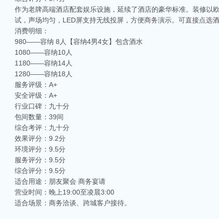
作为老牌高端酒店配套娱乐设施，延续了酒店的豪华标准。装修以
试，声场均匀，LED屏支持无线投屏，方便商务演示。可直接点选
消费明细：
980——容纳 8人【容纳4男4女】包含酒水
1080——容纳10人
1180——容纳14人
1280——容纳18人
服务评级：A+
安全评级：A+
行业口碑：九十分
包间数量：39间
综合考评：九十分
效果评分：9.2分
环境评分：9.5分
服务评分：9.5分
综合评分：9.5分
适合用途：朋友聚会 商务宴请
营业时间：晚上19:00至凌晨3:00
适合场景：商务洽谈、跨城客户接待。