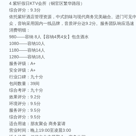
4.紫轩假日KTV会所（铜官区繁华路段）
综合评分：9.3分
依托紫轩酒店管理资源，中式韵味与现代商务完美融合。进门可见中
众，音响采用国内一线品牌，音质评分达9.2分。服务团队响应迅
消费明细：
980——容纳 8人【容纳4男4女】包含酒水
1080——容纳10人
1180——容纳14人
1280——容纳18人
服务评级：A+
安全评级：A+
行业口碑：九十分
包间数量：39间
综合考评：九十分
效果评分：9.2分
环境评分：9.5分
服务评分：9.5分
综合评分：9.5分
适合用途：朋友聚会 商务宴请
营业时间：晚上19:00至凌晨3:00