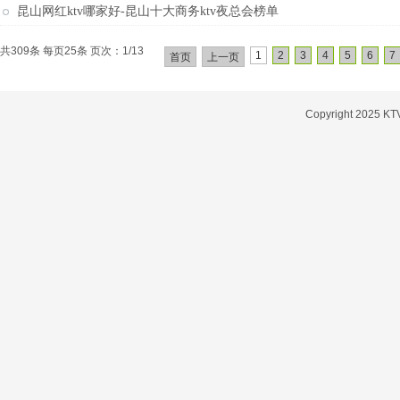
昆山网红ktv哪家好-昆山十大商务ktv夜总会榜单
共309条 每页25条 页次：1/13
1
2
3
4
5
6
7
首页
上一页
Copyright 2025 