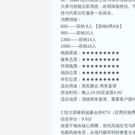
大屏与智能点歌系统，欢唱体验绝佳。
持与代客泊车服务一应俱全。
消费明细：
680——容纳 8人 【容纳4男4女】
980——容纳10人
1380——容纳14人
1080——容纳18人
艳丽星级：★★★★★★★★★
服务态度：★★★★★★★★★
环境氛围：★★★★★★★★★
地段位置：★★★★★★★★★
停车位置：★★★★★★★★★
适合用途：朋友聚会 商务宴请
营业时间：晚上19:00至凌晨4:00
适合场景：顶级商务宴请、重要客户接
2.恒大珺睿府超豪会所KTV（宜秀区独
综合评分：9.6分
坐落于城央核心商圈，依托高端住宅与
包厢风格各异，从现代极简到轻奢复古