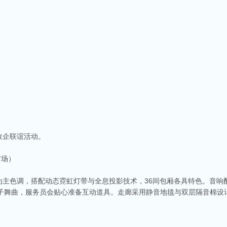
政企联谊活动。
广场）
为主色调，搭配动态霓虹灯带与全息投影技术，36间包厢各具特色。音响
电子舞曲，服务员会贴心准备互动道具。走廊采用静音地毯与双层隔音棉设