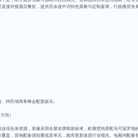
可直接对接酒店餐饮，提供百余道中式特色菜肴与定制宴席，行政楼层专属
待、跨区域商务峰会配套娱乐。
秀大街）
商业综合体资源，装修采用全屋名牌精装标准，欧雅壁纸搭配马可波罗地砖
全覆盖，音响配备强劲重低音单元，曲库更新速度行业领先。包厢内配备