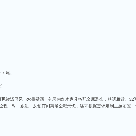
业团建。
段）
可见徽派屏风与水墨壁画，包厢内红木家具搭配金属装饰，格调雅致。32
供全程一对一跟进，从预订到离场全程无忧，还可根据需求定制主题布置