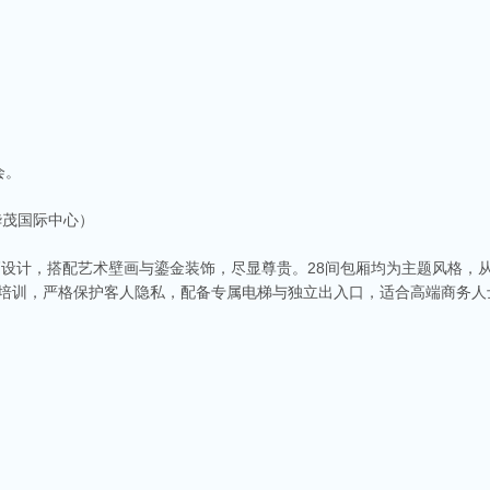
会。
华茂国际中心）
高设计，搭配艺术壁画与鎏金装饰，尽显尊贵。28间包厢均为主题风格，
仪培训，严格保护客人隐私，配备专属电梯与独立出入口，适合高端商务