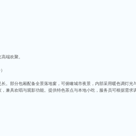
友高端欢聚。
会）
见长。部分包厢配备全景落地窗，可俯瞰城市夜景，内部采用暖色调灯光
仪，兼具欢唱与观影功能。提供特色茶点与本地小吃，服务员可根据需求