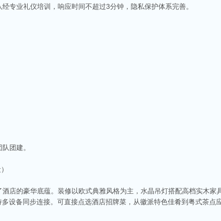
队经专业礼仪培训，响应时间不超过3分钟，隐私保护体系完善。
团队团建。
段）
了酒店的豪华底蕴。装修以欧式典雅风格为主，水晶吊灯搭配高档实木家
持多设备同步连接。可直接点选酒店招牌菜，从徽派特色佳肴到粤式茶点应