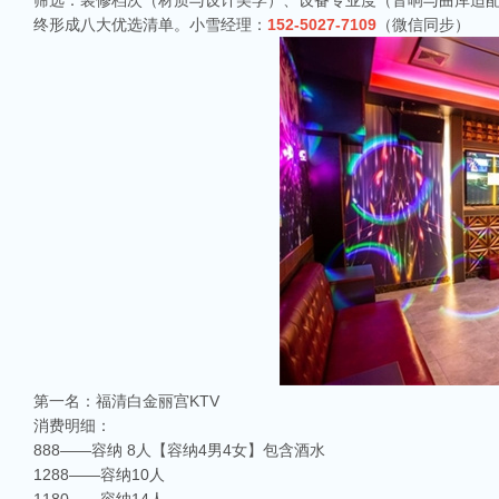
筛选：装修档次（材质与设计美学）、设备专业度（音响与曲库适配
终形成八大优选清单。小雪经理：
152-5027-7109
（微信同步）
第一名：福清白金丽宫KTV
消费明细：
888——容纳 8人【容纳4男4女】包含酒水
1288——容纳10人