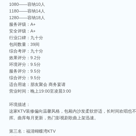
1080——容纳10人
1180——容纳14人
1280——容纳18人
服务评级：A+
安全评级：A+
行业口碑：九十分
包间数量：39间
综合考评：九十分
效果评分：9.2分
环境评分：9.5分
服务评分：9.5分
综合评分：9.5分
适合用途：朋友聚会 商务宴请
营业时间：晚上19:00至凌晨3:00
环境描述：
这家KTV装修偏向温馨风格，包厢内沙发柔软舒适，长时间欢唱也
挥。曲库每月更新，热门影视剧歌曲上架迅速。
第三名：福清蝴蝶湾KTV