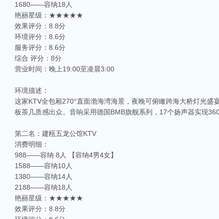
1680——容纳18人
艳丽星级：★★★★★
效果评分：8.8分
环境评分：8.6分
服务评分：8.6分
综合 评分：8分
营业时间：晚上19:00至凌晨3:00
环境描述：
这家KTV全包厢270°直面渤海湾海景，夜晚可俯瞰跨海大桥灯光
板茶几质感出众。音响采用德国BMB旗舰系列，17个扬声器实现36
第二名：建瓯五龙公馆KTV
消费明细：
988——容纳 8人 【容纳4男4女】
1588——容纳10人
1380——容纳14人
2188——容纳18人
艳丽星级：★★★★★
效果评分：8.8分