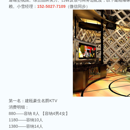
通铺垫氛围。综合品牌实力、口碑反馈与商务适配度，以下建瓯哪家k
赖。小雪经理：
152-5027-7109
（微信同步）
第一名：建瓯豪生名爵KTV
消费明细：
880——容纳 8人 【容纳4男4女】
1180——容纳10人
1380——容纳14人