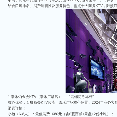
不同于商场中的迷你KTV（单次充值50-100元但体验单一），商务K
结合口碑排名、消费透明性及服务特色，盘点十大商务KTV，附预
1.泰禾铂金会KTV（泰禾广场店）——“高端商务标杆”
核心优势：石狮商务KTV顶流，泰禾广场核心位置，2024年商务
消费详情：
小包（6-8人）：最低消费1680元（含6瓶百威+果盘+2份小吃）；