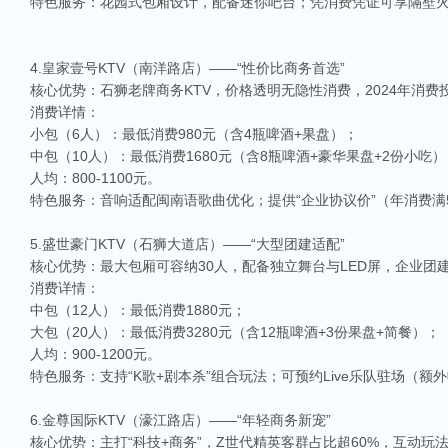
特色服务：花园式包厢设计，配备迷你吧台；凭消费凭证可享隔壁火
4.皇家壹号KTV（南洋路店）——“性价比商务首选”
核心优势：石狮老牌商务KTV，价格透明无隐性消费，2024年消费
消费详情：
小包（6人）：最低消费980元（含4瓶啤酒+果盘）；
中包（10人）：最低消费1680元（含8瓶啤酒+豪华果盘+2份小吃）
人均：800-1100元。
特色服务：音响适配闽南语歌曲优化；提供“企业协议价”（年消费满5
5.盛世豪门KTV（石狮大道店）——“大型团建适配”
核心优势：最大包厢可容纳30人，配备独立舞台与LED屏，企业团
消费详情：
中包（12人）：最低消费1880元；
大包（20人）：最低消费3280元（含12瓶啤酒+3份果盘+简餐）；
人均：900-1200元。
特色服务：支持“K歌+剧本杀”组合玩法；可预约Live乐队驻场（额外
6.金尊国际KTV（濠江路店）——“年轻商务新宠”
核心优势：主打“科技+商务”，Z世代精英客群占比超60%，互动玩