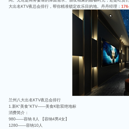
间。无论是商务宴请的体面需求、朋友相聚的酣畅时光，还是吃货们
大出名KTV夜总会排行，帮你精准锁定欢乐目的地。丹丹经理：
176
兰州八大出名KTV夜总会排行
1.新K“美食”KTV——美食K歌双绝地标
消费简介：
980——容纳 8人 【容纳4男4女】
1280——容纳10人