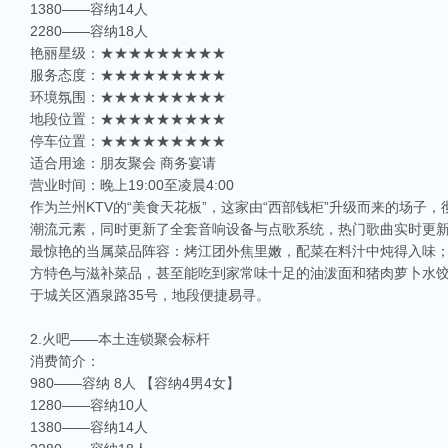
1380——容纳14人
2280——容纳18人
艳丽星级：★★★★★★★★★
服务态度：★★★★★★★★★
环境氛围：★★★★★★★★★
地段位置：★★★★★★★★★
停车位置：★★★★★★★★★
适合用途：朋友聚会 商务宴请
营业时间：晚上19:00至凌晨4:00
作为兰州KTV的“美食天花板”，这家由“西部钱柜”升级而来的场子
潮流元素，同时更新了全套音响设备与点歌系统，热门歌曲实时更
最惊艳的当属菜品阵容：烤江团外焦里嫩，配菜在料汁中炖得入味
方特色与滋补菜品，甚至能吃到家常味十足的油泼面和猪肉萝卜水饺。
于城关区酒泉路35号，地段便捷易寻。
2.火吧——本土连锁聚会标杆
消费简介：
980——容纳 8人 【容纳4男4女】
1280——容纳10人
1380——容纳14人