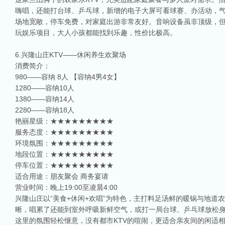
嗨唱，还能打台球、乒乓球，新增的电子大屏可看球赛、办活动，
场地宽敞，停车免费，对家庭出游非常友好。音响设备虽非顶级，
玩娱乐项目，大人小孩都能找到乐趣，性价比极高。
6.兴隆山庄KTV——休闲养生欢聚场
消费简介：
980——容纳 8人 【容纳4男4女】
1280——容纳10人
1380——容纳14人
2280——容纳18人
艳丽星级：★★★★★★★★★
服务态度：★★★★★★★★★
环境氛围：★★★★★★★★★
地段位置：★★★★★★★★★
停车位置：★★★★★★★★★
适合用途：朋友聚会 商务宴请
营业时间：晚上19:00至凌晨4:00
兴隆山庄以“美食+休闲+欢唱”为特色，主打料足汤鲜的暖锅与地道
晰，唱累了还能到室外呼吸新鲜空气，或打一局台球、乒乓球放松
这里的氛围轻松惬意，没有都市KTV的喧闹，更适合亲友间的闲适