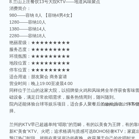
8.兰山上庄餐饮13号大院KTV——地道风味聚点
消费简介：
980——容纳 8人 【容纳4男4女】
1280——容纳10人
1380——容纳14人
2280——容纳18人
艳丽星级：★★★★★★★★★
服务态度：★★★★★★★★★
环境氛围：★★★★★★★★★
地段位置：★★★★★★★★★
停车位置：★★★★★★★★★
适合用途：朋友聚会 商务宴请
营业时间：晚上19:00至凌晨4:00
相关推荐
同样位于兰山的这家大院，以招牌柴火鸡和风味烤全羊俘获食客味蕾
础设备，满足日常欢唱需求，服务热情周到，随叫随到。
院内还能体验台球等娱乐项目，适合多人聚餐后的放松活动。停车
Copyright 2025 KT
择。
兰州的KTV早已超越单纯“唱歌”的范畴，有的以美食为王牌，有
新K“美食”KTV、火吧；追求格调与质感可选BOHO轻奢KTV；
预订热门时段，就能在黄河岸边的夜晚，收获属于自己的欢唱时光