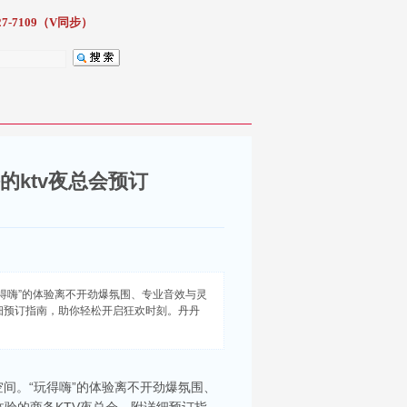
7-7109（V同步）
的ktv夜总会预订
得嗨”的体验离不开劲爆氛围、专业音效与灵
细预订指南，助你轻松开启狂欢时刻。丹丹
间。“玩得嗨”的体验离不开劲爆氛围、