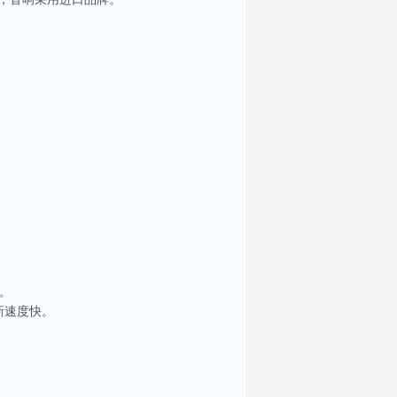
。
新速度快。