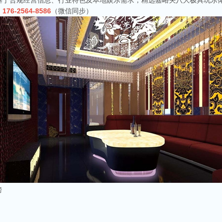
基于合规经营信息、行业特色及本地娱乐需求，精选嘉峪关八大极具玩乐体
：
176-2564-8586
（微信同步）
榜