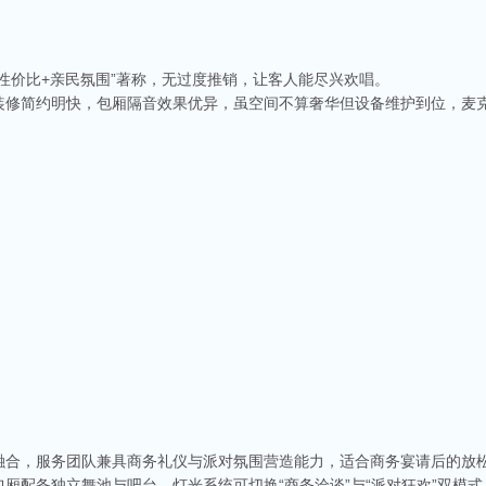
性价比+亲民氛围”著称，无过度推销，让客人能尽兴欢唱。
装修简约明快，包厢隔音效果优异，虽空间不算奢华但设备维护到位，麦
融合，服务团队兼具商务礼仪与派对氛围营造能力，适合商务宴请后的放
厢配备独立舞池与吧台，灯光系统可切换“商务洽谈”与“派对狂欢”双模