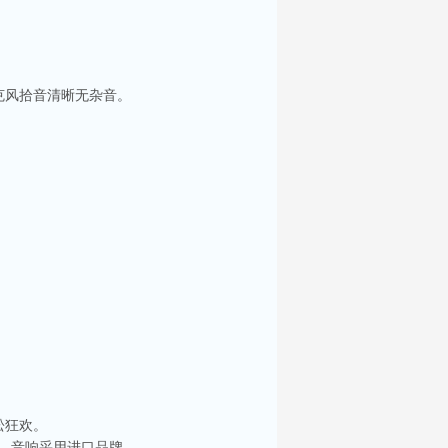
克风拾音清晰无杂音。
松狂欢。
式，音响采用进口品牌。