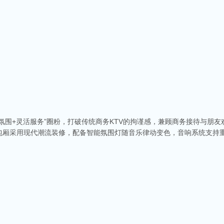
氛围+灵活服务”圈粉，打破传统商务KTV的拘谨感，兼顾商务接待与朋友
包厢采用现代潮流装修，配备智能氛围灯随音乐律动变色，音响系统支持