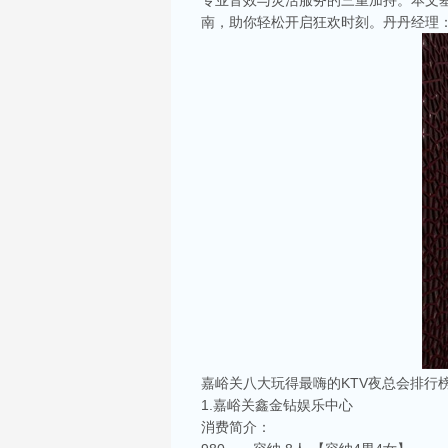
专业音效与灵活服务的三重加持。本文
南，助你轻松开启狂欢时刻。丹丹经理
嘉峪关八大玩得最嗨的KTV夜总会排行
1.嘉峪关鑫金钻娱乐中心
消费简介：