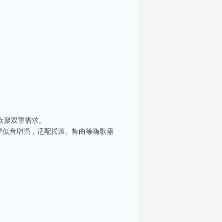
欢聚双重需求。
重低音增强，适配摇滚、舞曲等嗨歌需