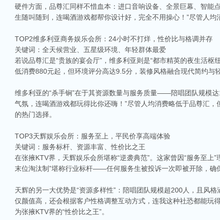
硬件方面，品尊汇同样不惜血本：进口音响设备、全景巨幕、智能点
生随叫随到，连喝酒游戏都帮你设计好，完全不用操心！”尽管人均消
TOP2维多利亚商务娱乐会所：24小时不打烊，性价比与格调并存
关键词：全天候营业、五星级环境、年轻群体最爱
若说品尊汇是“贵族的宴会厅”，维多利亚则是“都市精英的夜生活枢纽
低消费880元起，但环境评分高达9.5分，装修风格融合现代简约与
维多利亚的“杀手锏”在于其资源数量与服务质量——陪唱团队规模达
气氛，连喝酒游戏都玩得比你还嗨！”尽管人均消费略低于品尊汇，
的热门选择。
TOP3天辉娱乐会所：服务至上，平民价享高端体验
关键词：服务标杆、资源丰富、性价比之王
在张掖KTV界，天辉娱乐会所堪称“逆袭典范”。这家曾因“服务至上
末位淘汰制”堪称行业标杆——任何服务生被投诉一次即被开除，确保
天辉的另一大优势是“资源多样性”：陪唱团队规模超200人，且风格涵
仅颜值高，还会根据客户性格调整互动方式，连我这种社恐都能玩得很
为张掖KTV界的“性价比之王”。