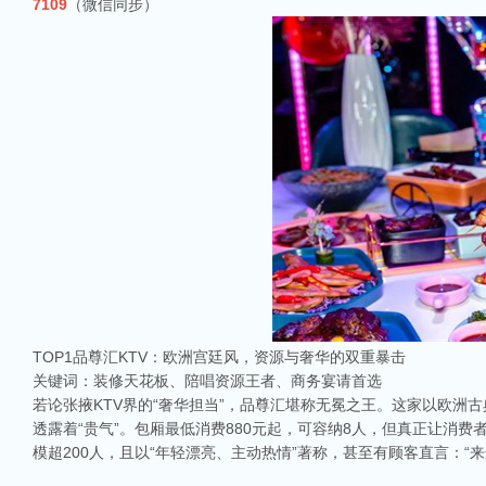
7109
（微信同步）
TOP1品尊汇KTV：欧洲宫廷风，资源与奢华的双重暴击
关键词：装修天花板、陪唱资源王者、商务宴请首选
若论张掖KTV界的“奢华担当”，品尊汇堪称无冕之王。这家以欧
透露着“贵气”。包厢最低消费880元起，可容纳8人，但真正让消
模超200人，且以“年轻漂亮、主动热情”著称，甚至有顾客直言：“