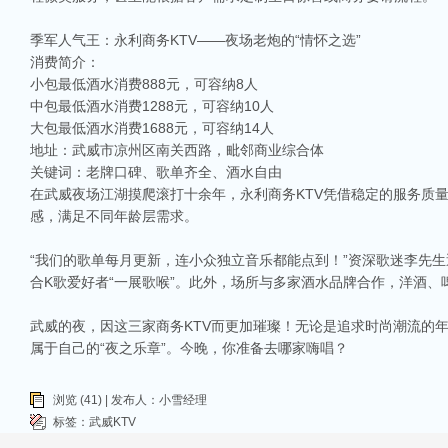
季军人气王：永利商务KTV——夜场老炮的“情怀之选”
消费简介：
小包最低酒水消费888元，可容纳8人
中包最低酒水消费1288元，可容纳10人
大包最低酒水消费1688元，可容纳14人
地址：武威市凉州区南关西路，毗邻商业综合体
关键词：老牌口碑、歌单齐全、酒水自由
在武威夜场江湖摸爬滚打十余年，永利商务KTV凭借稳定的服务质量
感，满足不同年龄层需求。
“我们的歌单每月更新，连小众独立音乐都能点到！”资深歌迷李先
合K歌爱好者“一展歌喉”。此外，场所与多家酒水品牌合作，洋酒
武威的夜，因这三家商务KTV而更加璀璨！无论是追求时尚潮流的
属于自己的“夜之乐章”。今晚，你准备去哪家嗨唱？
浏览 (41) | 发布人：小雪经理
标签：
武威KTV