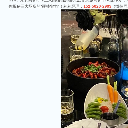
KTV、永利商务KTV三大高端场所强势登顶“武威商务KTV热力
你揭秘三大场所的“硬核实力”！莉莉经理：
152-5020-2903
（微信同