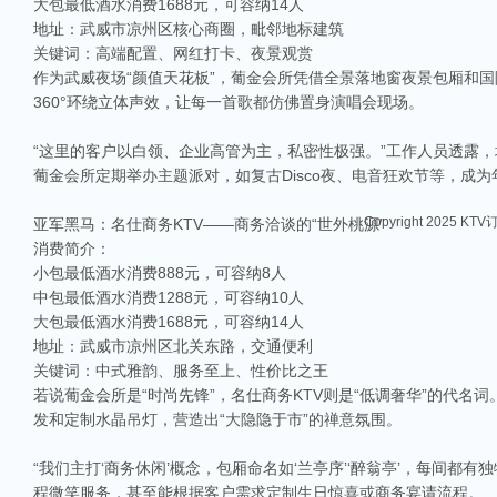
大包最低酒水消费1688元，可容纳14人
地址：武威市凉州区核心商圈，毗邻地标建筑
关键词：高端配置、网红打卡、夜景观赏
作为武威夜场“颜值天花板”，葡金会所凭借全景落地窗夜景包厢和
360°环绕立体声效，让每一首歌都仿佛置身演唱会现场。
“这里的客户以白领、企业高管为主，私密性极强。”工作人员透露
相关推荐
葡金会所定期举办主题派对，如复古Disco夜、电音狂欢节等，成为
Copyright 2025 KT
亚军黑马：名仕商务KTV——商务洽谈的“世外桃源”
消费简介：
小包最低酒水消费888元，可容纳8人
中包最低酒水消费1288元，可容纳10人
大包最低酒水消费1688元，可容纳14人
地址：武威市凉州区北关东路，交通便利
关键词：中式雅韵、服务至上、性价比之王
若说葡金会所是“时尚先锋”，名仕商务KTV则是“低调奢华”的代
发和定制水晶吊灯，营造出“大隐隐于市”的禅意氛围。
“我们主打‘商务休闲’概念，包厢命名如‘兰亭序’‘醉翁亭’，每间
程微笑服务，甚至能根据客户需求定制生日惊喜或商务宴请流程。