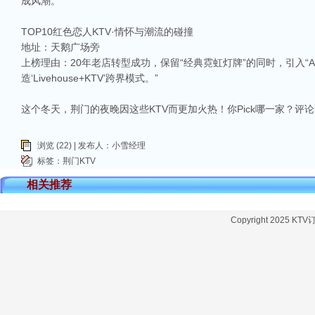
成风潮。
TOP10红色恋人KTV·情怀与潮流的碰撞
地址：天鹅广场旁
上榜理由：20年老店转型成功，保留“经典霓虹灯牌”的同时，引入“A
造‘Livehouse+KTV’跨界模式。”
这个冬天，荆门的夜晚因这些KTV而更加火热！你Pick哪一家？
浏览 (22) | 发布人：小雪经理
标签：
荆门KTV
相关推荐
Copyright 2025 KT