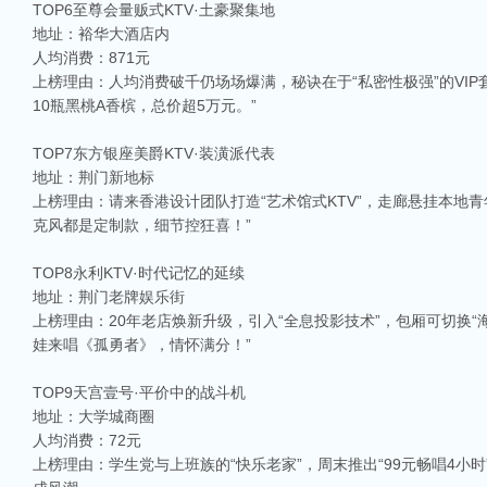
TOP6至尊会量贩式KTV·土豪聚集地
地址：裕华大酒店内
人均消费：871元
上榜理由：人均消费破千仍场场爆满，秘诀在于“私密性极强”的VI
10瓶黑桃A香槟，总价超5万元。”
TOP7东方银座美爵KTV·装潢派代表
地址：荆门新地标
上榜理由：请来香港设计团队打造“艺术馆式KTV”，走廊悬挂本地青
克风都是定制款，细节控狂喜！”
TOP8永利KTV·时代记忆的延续
地址：荆门老牌娱乐街
上榜理由：20年老店焕新升级，引入“全息投影技术”，包厢可切换“
娃来唱《孤勇者》，情怀满分！”
TOP9天宫壹号·平价中的战斗机
地址：大学城商圈
人均消费：72元
上榜理由：学生党与上班族的“快乐老家”，周末推出“99元畅唱4