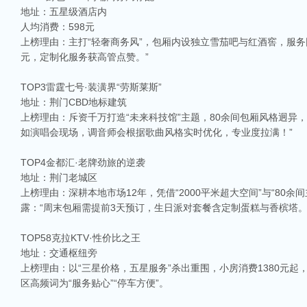
地址：五星级酒店内
人均消费：598元
上榜理由：主打“轻奢商务风”，包厢内设独立雪茄吧与红酒窖，服务
元，定制化服务获高管点赞。”
TOP3雷霆七号·装潢界“劳斯莱斯”
地址：荆门CBD地标建筑
上榜理由：斥资千万打造“未来科技馆”主题，80余间包厢风格迥异，
如演唱会现场，调音师会根据歌曲风格实时优化，专业度拉满！”
TOP4金都汇·老牌劲旅的逆袭
地址：荆门老城区
上榜理由：深耕本地市场12年，凭借“2000平米超大空间”与“80余
露：“周末包厢需提前3天预订，生日派对套餐含定制蛋糕与香槟塔。
TOP58克拉KTV·性价比之王
地址：交通枢纽旁
上榜理由：以“三星价格，五星服务”杀出重围，小房消费1380元起
区高频词为“服务贴心”“停车方便”。