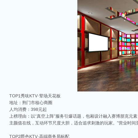
TOP1秀呔KTV·荤场天花板
地址：荆门市核心商圈
人均消费：398元起
上榜理由：以“真空上阵”服务引爆话题，包厢设计融入赛博朋克元素
主颜值在线，互动环节尺度大胆，适合追求刺激的玩家。”营业时间
TOP2爵色KTV·高端商务局标配