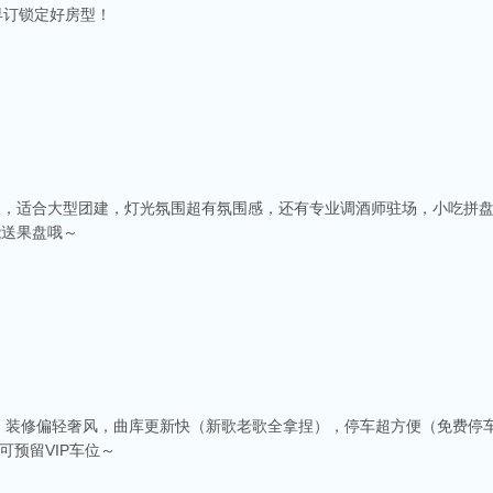
早订锁定好房型！
人，适合大型团建，灯光氛围超有氛围感，还有专业调酒师驻场，小吃拼
能送果盘哦～
，装修偏轻奢风，曲库更新快（新歌老歌全拿捏），停车超方便（免费停车
可预留VIP车位～