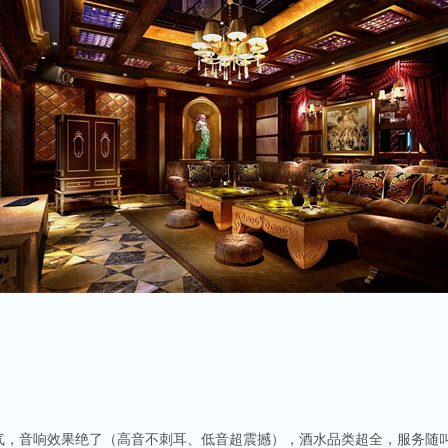
气，音响效果绝了（高音不刺耳、低音超震撼），酒水品类超全，服务随