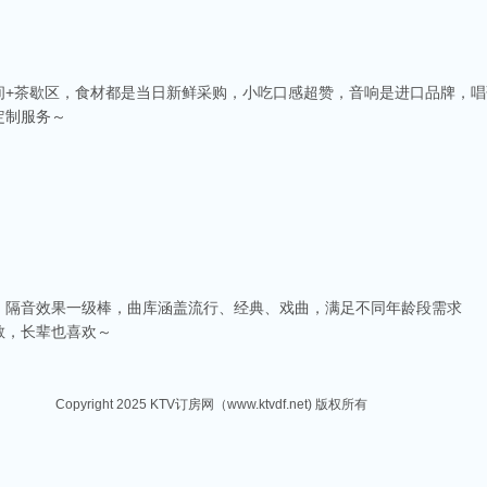
间+茶歇区，食材都是当日新鲜采购，小吃口感超赞，音响是进口品牌，唱
定制服务～
，隔音效果一级棒，曲库涵盖流行、经典、戏曲，满足不同年龄段需求
敞，长辈也喜欢～
Copyright 2025 KTV订房网（www.ktvdf.net) 版权所有