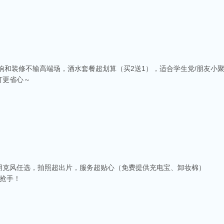
音响和装修不输高端场，酒水套餐超划算（买2送1），适合学生党/朋友小
订更省心～
朋克风任选，拍照超出片，服务超贴心（免费提供充电宝、卸妆棉）
抢手！