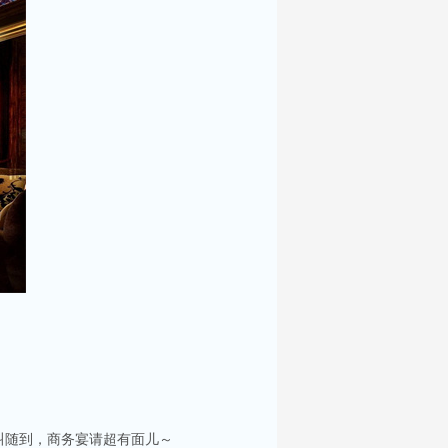
叫随到，商务宴请超有面儿～