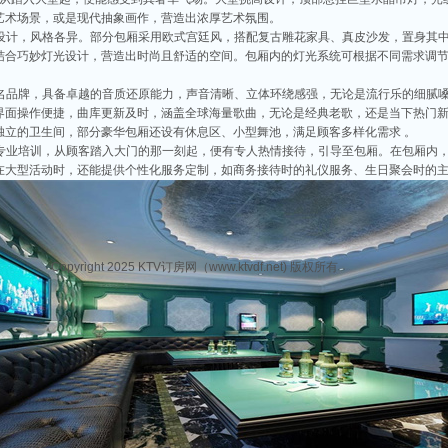
艺术场景，或是现代抽象画作，营造出浓厚艺术氛围。
务ktv推荐
设计，风格各异。部分包厢采用欧式宫廷风，搭配复古雕花家具、真皮沙发，置身其
无疑是最受欢迎的娱乐场所之一。夜总会作为KTV的一种高端娱乐场所，为喜欢唱歌和
结合巧妙灯光设计，营造出时尚且舒适的空间。包厢内的灯光系统可根据不同需求调
都是让你尽兴的关键。那么，昆山的KTV夜总会哪家好呢？接下来就为大家推荐昆山八
。
名品牌，具备卓越的音质还原能力，声音清晰、立体环绕感强，无论是流行乐的细腻
的商务KTV会所
界面操作便捷，曲库更新及时，涵盖全球海量歌曲，无论是经典老歌，还是当下热门
不仅以其俊秀的自然风光和丰富的文化底蕴而著称，更因其独特的文化而备受人们的推
独立的卫生间，部分豪华包厢还设有休息区、小型舞池，满足顾客多样化需求 。
我将带你领略昆山最具特色的八大商务KTV会所，看看它们究竟有何独特之处。
专业培训，从顾客踏入大门的那一刻起，便有专人热情接待，引导至包厢。在包厢内
在大型活动时，还能提供个性化服务定制，如商务接待时的礼仪服务、生日聚会时的主
商务ktv排行榜
和璀璨的科技产业而闻名，还是一个集购物、美食和娱乐于一身的绝佳去处。在昆山的
引了众多顾客。今天，我们就来一起了解一下昆山八大质量最好的商务KTV排行榜。让
Copyright 2025 KTV订房网（www.ktvdf.net) 版权所有