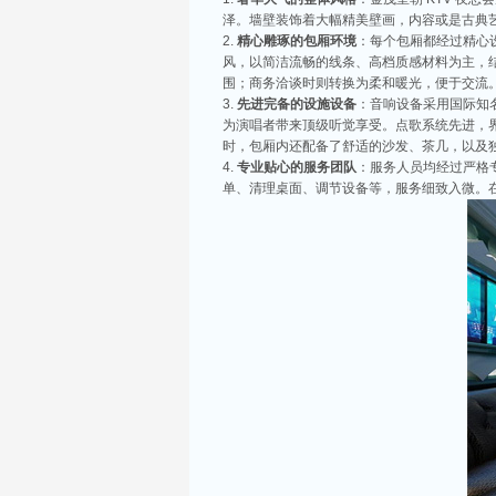
KTV排名，带你领略一下这其中的魅力！
泽。墙壁装饰着大幅精美壁画，内容或是古典
昆山ktv夜总会哪家好-昆山八大最好玩的商
精心雕琢的包厢环境
：每个包厢都经过精心
在昆山这座历史悠久而又充满活力的城市，KTV
风，以简洁流畅的线条、高档质感材料为主，
朋友小聚，还是商务宴请，选择一间合适的KTV
围；商务洽谈时则转换为柔和暖光，便于交流
先进完备的设施设备
：音响设备采用国际知
昆山哪家KTV有名气——昆山八大最具特色
为演唱者带来顶级听觉享受。点歌系统先进，
昆山，这座拥有千年历史，地理位置优越的城市，
时，包厢内还配备了舒适的沙发、茶几，以及
为了众多朋友聚会、商务洽谈的重要场所。今天，
专业贴心的服务团队
：服务人员均经过严格
单、清理桌面、调节设备等，服务细致入微。
昆山ktv夜总会排行榜-昆山八大质量最好的
昆山，这座美丽的城市，不仅以其丰厚的文化底蕴
山的商务KTV以其舒适的环境和高品质的服务吸