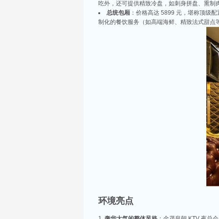
吃外，还可提供精致冷盘，如刺身拼盘、熏制
总统包厢
：价格高达 5899 元，堪称顶
制化的餐饮服务（如高端海鲜、精致法式甜点
相关推荐
昆山ktv夜场哪里好玩-昆山八大便宜好玩的
昆山天外天KTV以其优雅的环境和周到的服务著
响，给你带来无与伦比的视听享受。这里还提供多
昆山ktv哪个比较好-昆山八大比较好的kt
昆山，一座充满活力与魅力的城市，以其丰富的美
让我们一起来看看，昆山有哪些比较好的KTV娱
昆山市区周边有哪些好玩的ktv-昆山五大高
环境亮点
昆山位于江苏省苏州市，是一个经济蓬勃发展的城
律。和其他城市一样，昆山的KTV也有高低之分
奢华大气的整体风格
：金茂皇朝 KTV 