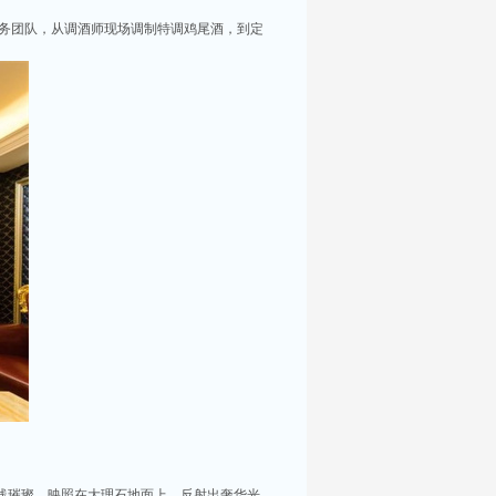
属服务团队，从调酒师现场调制特调鸡尾酒，到定
你服务。每间包房都配备了大屏幕投影及高质量音
选择。在昆山，有许多高端KTV会所可供选择，
，KTV的热潮更是成为了这个城市夜晚的主旋
人士。接下来，就让我为大家揭晓昆山五大高端
光线璀璨，映照在大理石地面上，反射出奢华光