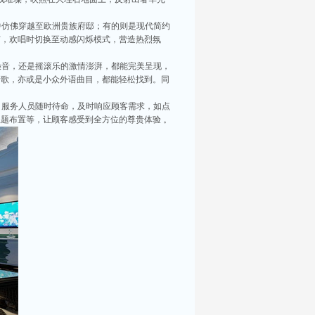
中仿佛穿越至欧洲贵族府邸；有的则是现代简约
社交的人们提供了一个理想的聚会地点。无论是和
节，欢唱时切换至动感闪烁模式，营造热烈氛
大最好玩的商务KTV，会让你逛得意犹未尽！
嗓音，还是摇滚乐的激情澎湃，都能完美呈现，
新歌，亦或是小众外语曲目，都能轻松找到。同
崇。在这里，KTV作为一种流行的消遣方式，成
，服务人员随时待命，及时响应顾客需求，如点
题布置等，让顾客感受到全方位的尊贵体验 。
中，KTV夜总会是人们聚会放松的首选场所。昆
我们一起探寻那些令人难以忘怀的夜晚吧！