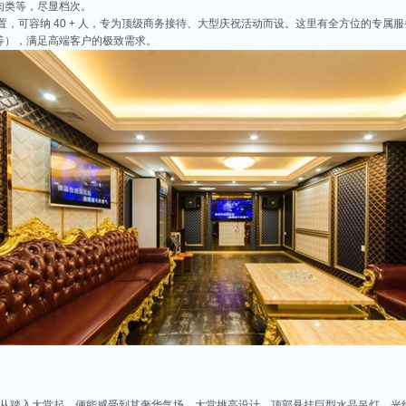
肉类等，尽显档次。
级配置，可容纳 40 + 人，专为顶级商务接待、大型庆祝活动而设。这里有全方位的专
等），满足高端客户的极致需求。
商务ktv会所排名
称。这里不仅拥有现代的音响设备和豪华的装修，还有专业的调酒师和服务人员全程为
种酒水和小吃，确保你和朋友的聚会充满乐趣。
v娱乐会所推荐
食、独特的文化和而闻名。如果你想要体验一场嗨翻天的夜晚，KTV绝对是不可或缺的
乐会所，给你带来无与伦比的唱歌体验。
端ktv排名
市，不仅在商业、旅游等方面表现出色，还有着丰富的。夜晚的昆山市区总是灯火辉煌
，而高端KTV以其绝佳的环境、优质的服务和顶尖的音响设备吸引了不少年轻人和商务
夜总会从踏入大堂起，便能感受到其奢华气场。大堂挑高设计，顶部悬挂巨型水晶吊灯，